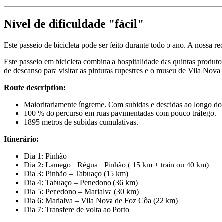
Nível de dificuldade "fácil"
Este passeio de bicicleta pode ser feito durante todo o ano. A nossa 
Santiago de Compostela de Bicicleta - Top Bike Tours
Este passeio em bicicleta combina a hospitalidade das quintas produt
de descanso para visitar as pinturas rupestres e o museu de Vila No
8 Dias
|
4/5
Route description:
Maioritariamente íngreme. Com subidas e descidas ao longo do
100 % do percurso em ruas pavimentadas com pouco tráfego.
1895 metros de subidas cumulativas.
Itinerário:
Dia 1: Pinhão
Dia 2: Lamego - Régua - Pinhão ( 15 km + train ou 40 km)
Dia 3: Pinhão – Tabuaço (15 km)
Dia 4: Tabuaço – Penedono (36 km)
Dia 5: Penedono – Marialva (30 km)
Dia 6: Marialva – Vila Nova de Foz Côa (22 km)
Dia 7: Transfere de volta ao Porto