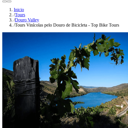
light
dark
Inicio
/
Tours
/
Douro Valley
/
Tours Vinícolas pelo Douro de Bicicleta - Top Bike Tours