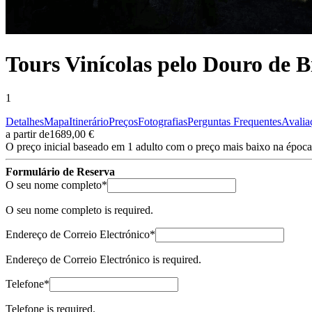
Tours Vinícolas pelo Douro de Bi
Caminho de Santiago em Bicicleta - Caminho da Costa - "fácil"
1
8 Dias
|
3/5
Detalhes
Mapa
Itinerário
Preços
Fotografias
Perguntas Frequentes
Avalia
a partir de
1689,00 €
O preço inicial baseado em 1 adulto com o preço mais baixo na época
Formulário de Reserva
(required)
O seu nome completo
*
O seu nome completo is required.
(required)
Endereço de Correio Electrónico
*
Endereço de Correio Electrónico is required.
(required)
Telefone
*
Telefone is required.