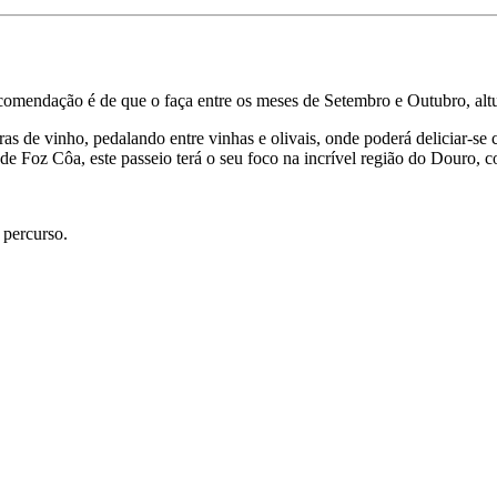
a partir de 1541,00 €
recomendação é de que o faça entre os meses de Setembro e Outubro, alt
oras de vinho, pedalando entre vinhas e olivais, onde poderá deliciar-s
va de Foz Côa, este passeio terá o seu foco na incrível região do Dou
 percurso.