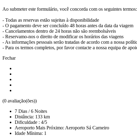
Ao submeter este formulário, você concorda com os seguintes termos:
Caminho Francês de Santiago de Compostela
- Todas as reservas estão sujeitas à disponibilidade
- O pagamento deve ser concluído 48 horas antes da data da viagem
8 Dias
|
4/5
- Cancelamentos dentro de 24 horas não são reembolsáveis
- Reservamo-nos o direito de modificar os horários das viagens
- As informações pessoais serão tratadas de acordo com a nossa políti
- Para os termos completos, por favor contacte a nossa equipa de apoi
Fechar
(0 avaliação(ões))
7 Dias / 6 Noites
Distância: 133 km
Dificuldade : 4/5
Aeroporto Mais Próximo: Aeroporto Sá Carneiro
Idade Mínima: 1