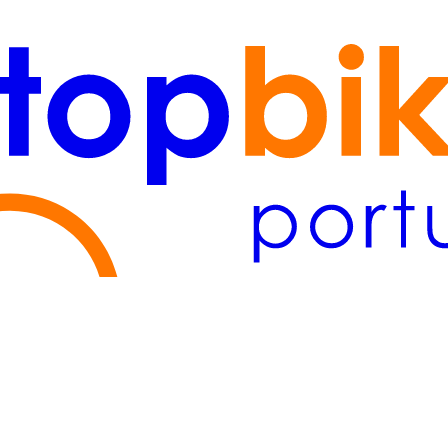
tejo
(2)
Lisboa/Tejo
(2)
Algarve
(1)