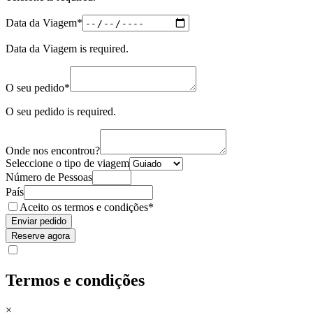
(required)
Data da Viagem
*
Data da Viagem is required.
(required)
O seu pedido
*
O seu pedido is required.
Onde nos encontrou?
Seleccione o tipo de viagem
Número de Pessoas
País
(obrigatório)
Aceito os
termos e condições
*
Enviar pedido
Reserve agora
Termos e condições
×