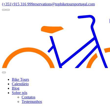
(+351) 915 316 999
reservations@topbiketoursportugal.com
light
dark
Regiões
Santiago Compostela
(4)
Douro Valley
(3)
Porto/North
(3)
Alen
Toggle
Menu
Bike Tours
Calendário
Blog
Sobre nós
Contatos
Testemunhos