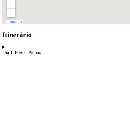
Itinerário
Dia 1: Porto - Pinhão
Tour Douro Vinhateiro em Bicicleta - Top Bike Tours
8 Dias
|
4/5