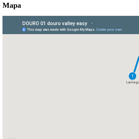
Mapa
Santiago de Compostela - Caminho Francês de Bicicleta
16 Dias
|
4/5