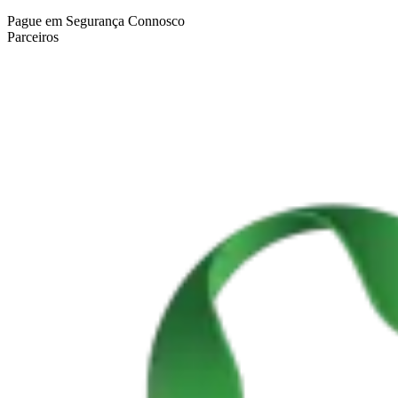
Pague em Segurança Connosco
Parceiros
Costa da Prata: Porto a Coimbra biketour
7 Dias
|
1/5