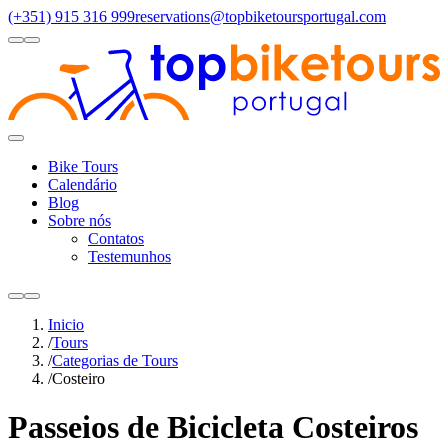
(+351) 915 316 999
reservations@topbiketoursportugal.com
light
dark
Regiões
Santiago Compostela
(4)
Douro Valley
(3)
Porto/North
(3)
Alen
Toggle
Menu
Bike Tours
Calendário
Blog
Sobre nós
Contatos
Testemunhos
light
dark
Inicio
/
Tours
/
Categorias de Tours
/
Costeiro
Passeios de Bicicleta Costeiros