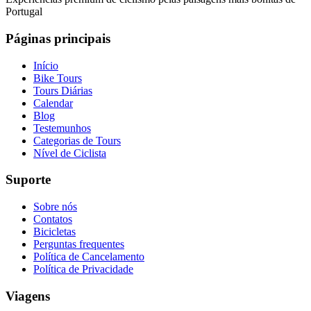
Portugal
Páginas principais
Início
Bike Tours
Caminho de Santiago em Bicicleta - Caminho da Costa - "fácil"
Tours Diárias
Calendar
8 Dias
|
3/5
Blog
Testemunhos
Categorias de Tours
Nível de Ciclista
Suporte
Sobre nós
Contatos
Bicicletas
Perguntas frequentes
Política de Cancelamento
Política de Privacidade
Viagens