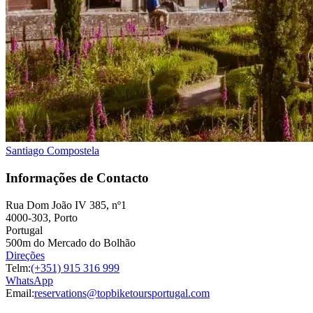
Porto a Lisboa Tour em Bicicleta - Top Bike Tours
13 Dias
|
2/5
Santiago Compostela
Informações de Contacto
Rua Dom João IV 385, nº1
4000-303, Porto
Portugal
500m do Mercado do Bolhão
Direções
Telm:
(+351) 915 316 999
WhatsApp
Email:
reservations@topbiketoursportugal.com