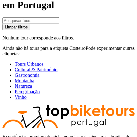
em Portugal
Limpar filtros
Nenhum tour corresponde aos filtros.
Ainda não há tours para a etiqueta Costeiro
Pode experimentar outras
etiquetas:
Tours Urbanos
Cultural & Património
Gastronomia
Montanha
Natureza
Peregrinação
Vinho
Experiências premium de ciclismo pelas paisagens mais bonitas de