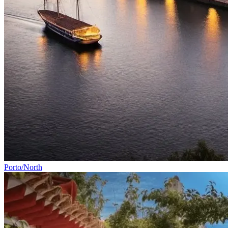
Tours Vinícolas pelo Douro de Bicicleta - Top Bike Tours
Porto/North
7 Dias
|
4/5