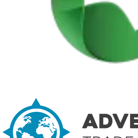
Tour pelo Minho de Bicicleta - Top Bike Tours
7 Dias
|
2/5