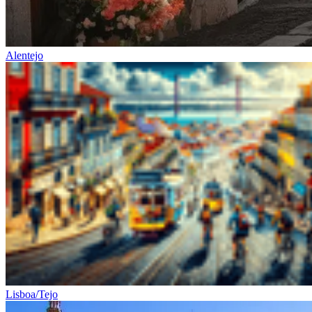
7 Dias
|
5/5
Alentejo
Lisboa/Tejo