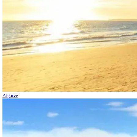
Caminho Francês de Santiago de Compostela
8 Dias
|
4/5
Algarve