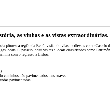
a partir de 1541,00 €
tória, as vinhas e as vistas extraordinárias.
la pitoresca região da Beirã, visitando vilas medievais como Castelo d
degas locais. O passeio inclui visitas a locais classificados como Pat
rmina com o regresso a Lisboa.
as
são caminhos não pavimentados mas suaves
stradas pavimentadas