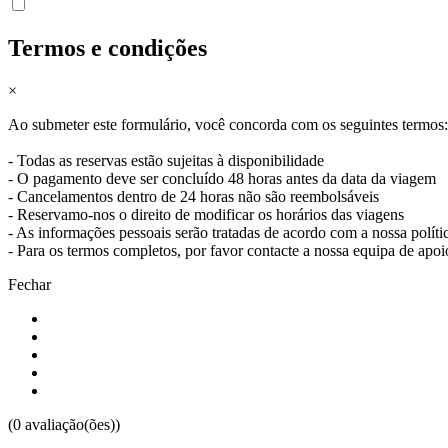
Termos e condições
Caminho Francês de Santiago de Compostela
×
8 Dias
|
4/5
Ao submeter este formulário, você concorda com os seguintes termos:
- Todas as reservas estão sujeitas à disponibilidade
- O pagamento deve ser concluído 48 horas antes da data da viagem
- Cancelamentos dentro de 24 horas não são reembolsáveis
- Reservamo-nos o direito de modificar os horários das viagens
- As informações pessoais serão tratadas de acordo com a nossa políti
- Para os termos completos, por favor contacte a nossa equipa de apoi
Fechar
(0 avaliação(ões))