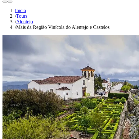
light
dark
Inicio
/
Tours
/
Alentejo
/
Mais da Região Vinícola do Alentejo e Castelos