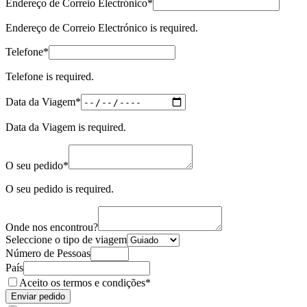
(required)
Endereço de Correio Electrónico
*
Endereço de Correio Electrónico is required.
(required)
Telefone
*
Telefone is required.
(required)
Data da Viagem
*
Data da Viagem is required.
(required)
O seu pedido
*
O seu pedido is required.
Onde nos encontrou?
Seleccione o tipo de viagem
Número de Pessoas
País
(obrigatório)
Aceito os
termos e condições
*
Enviar pedido