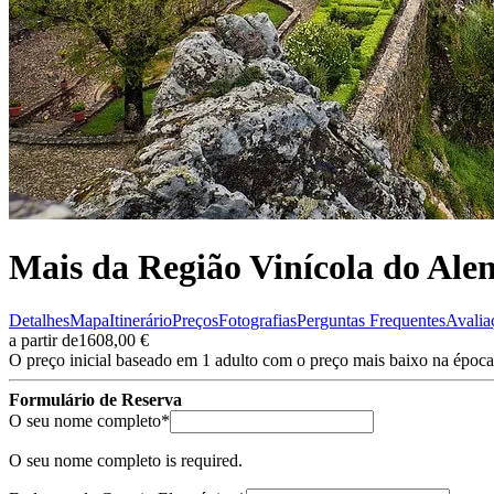
Caminho de Santiago em Bicicleta - Caminho da Costa - "fácil"
8 Dias
|
3/5
Mais da Região Vinícola do Alen
Detalhes
Mapa
Itinerário
Preços
Fotografias
Perguntas Frequentes
Avalia
a partir de
1608,00 €
O preço inicial baseado em 1 adulto com o preço mais baixo na época
Formulário de Reserva
(required)
O seu nome completo
*
O seu nome completo is required.