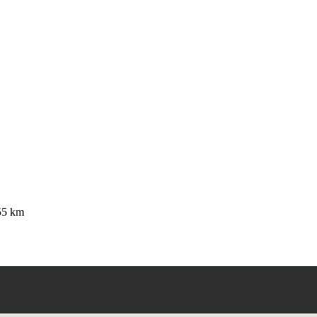
a partir de 4399,00 €
55 km