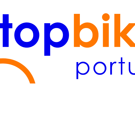
tejo
(2)
Lisboa/Tejo
(2)
Algarve
(1)