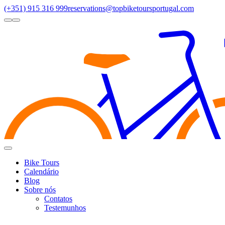
(+351) 915 316 999
reservations@topbiketoursportugal.com
light
dark
Regiões
Santiago Compostela
(4)
Douro Valley
(3)
Porto/North
(3)
Alen
Toggle
Menu
Bike Tours
Calendário
Blog
Sobre nós
Contatos
Testemunhos