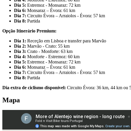
Dia 5:
Estremoz - Monsaraz: 72 km
Dia 6:
Monsaraz – Évora: 61 km
Dia 7:
Circuito Évora – Arraiolos - Évora: 57 km
Dia 8:
Partida
Opção Itinerário Premium:
Dia 1:
Receção em Lisboa e transfer para Marvão
Dia 2:
Marvão - Crato: 55 km
Santiago de Compostela - Caminho Francês de Bicicleta
Dia 3:
Crato - Monforte: 63 km
Dia 4:
Monforte - Estremoz: 60 km
Dia 5:
Estremoz - Monsaraz: 72 km
16 Dias
|
4/5
Dia 6:
Monsaraz – Évora: 61 km
Dia 7:
Circuito Évora – Arraiolos - Évora: 57 km
Dia 8:
Partida
Dia extra de ciclismo disponível:
Circuito Évora: 36 km, 44 km ou 
Mapa