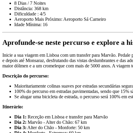
8 Dias / 7 Noites
Distância: 368 km
Dificuldade : 4/5
Aeroporto Mais Próximo: Aeroporto Sá Carneiro
Idade Mínima: 16
Santiago de Compostela de Bicicleta - Top Bike Tours
Aprofunde-se neste percurso e explore a his
8 Dias
|
4/5
Inicie a sua viagem em Lisboa com um transfer para Marvão. Pedale pe
e depois até Monsaraz, desfrutando das vistas deslumbrantes e das a
maior dólmen e a um cromeleque com mais de 5000 anos. A viagem te
Descrição do percurso:
Maioritariamente colinas suaves por estradas secundárias segur
100% do percurso em estradas pavimentadas, sendo que 15% 
Se alugar uma bicicleta de estrada, o percurso será 100% em e
Itinerário:
Dia 1:
Receção em Lisboa e transfer para Marvão
Dia 2:
Marvão - Alter do Chão: 67 km
Dia 3:
Alter do Chão - Monforte: 50 km
Dia 4:
Monforte - Estremoz: 60 km