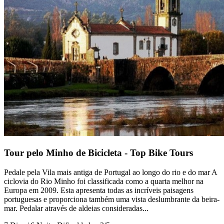
Costa da Prata: Porto a Coimbra biketour
7 Dias
|
1/5
Tour pelo Minho de Bicicleta - Top Bike Tours
Pedale pela Vila mais antiga de Portugal ao longo do rio e do mar A
ciclovia do Rio Minho foi classificada como a quarta melhor na
Europa em 2009. Esta apresenta todas as incríveis paisagens
portuguesas e proporciona também uma vista deslumbrante da beira-
mar. Pedalar através de aldeias consideradas...