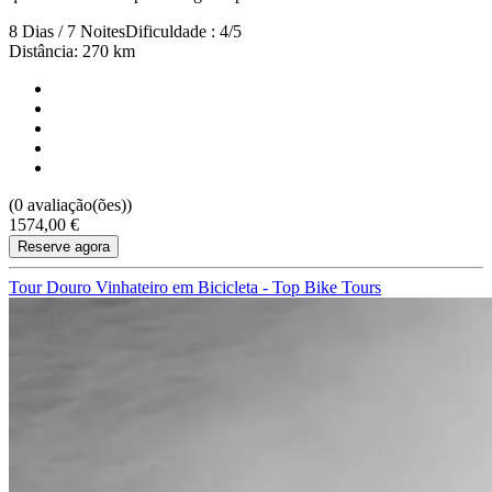
8 Dias / 7 Noites
Dificuldade : 4/5
Distância: 270 km
(0 avaliação(ões))
1574,00 €
Reserve agora
Tour Douro Vinhateiro em Bicicleta - Top Bike Tours