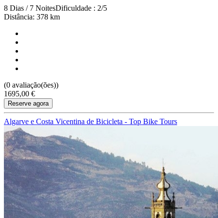
8 Dias / 7 Noites
Dificuldade : 2/5
Distância: 378 km
(0 avaliação(ões))
1695,00 €
Reserve agora
Algarve e Costa Vicentina de Bicicleta - Top Bike Tours