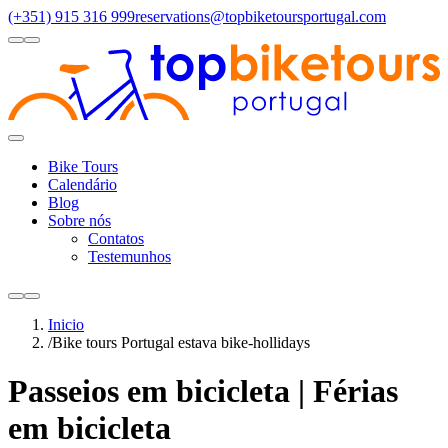
(+351) 915 316 999
reservations@topbiketoursportugal.com
light
dark
Regiões
Santiago Compostela
(4)
Douro Valley
(3)
Porto/North
(3)
Alen
Toggle
Menu
Bike Tours
Calendário
Blog
Sobre nós
Contatos
Testemunhos
light
dark
Inicio
/
Bike tours Portugal estava bike-hollidays
Passeios em bicicleta | Férias
em bicicleta