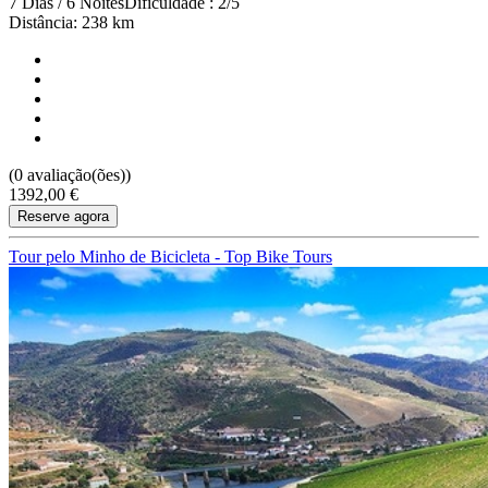
7 Dias / 6 Noites
Dificuldade : 2/5
Distância: 238 km
(0 avaliação(ões))
1392,00 €
Reserve agora
Tour pelo Minho de Bicicleta - Top Bike Tours
Tour pelo Minho de Bicicleta - Top Bike Tours
7 Dias
|
2/5