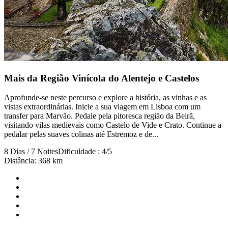
Mais da Região Vinícola do Alentejo e Castelos
Algarve e Costa Vicentina de Bicicleta - Top Bike Tours
Aprofunde-se neste percurso e explore a história, as vinhas e as
8 Dias
|
2/5
vistas extraordinárias. Inicie a sua viagem em Lisboa com um
Todos os Tours
Por Nível de Ciclista
Por Categoria
Por Tipo de Bicicle
transfer para Marvão. Pedale pela pitoresca região da Beirã,
visitando vilas medievais como Castelo de Vide e Crato. Continue a
pedalar pelas suaves colinas até Estremoz e de...
8 Dias / 7 Noites
Dificuldade : 4/5
Distância: 368 km