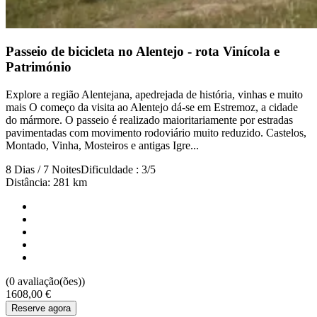
Passeio de bicicleta no Alentejo - rota Vinícola e
Património
Explore a região Alentejana, apedrejada de história, vinhas e muito
mais O começo da visita ao Alentejo dá-se em Estremoz, a cidade
Passeio de bicicleta antigas linhas de Comboio
do mármore. O passeio é realizado maioritariamente por estradas
pavimentadas com movimento rodoviário muito reduzido. Castelos,
7 Dias
|
1/5
Montado, Vinha, Mosteiros e antigas Igre...
8 Dias / 7 Noites
Dificuldade : 3/5
Distância: 281 km
(0 avaliação(ões))
1608,00 €
Reserve agora