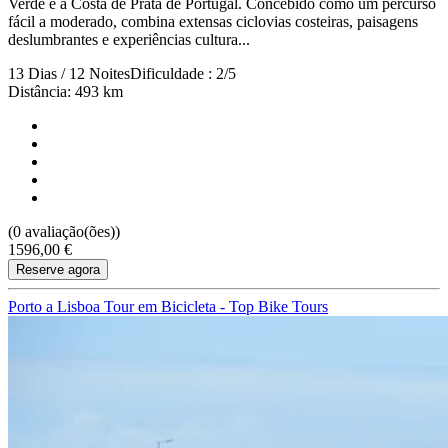
Verde e a Costa de Prata de Portugal. Concebido como um percurso
fácil a moderado, combina extensas ciclovias costeiras, paisagens
deslumbrantes e experiências cultura...
13 Dias / 12 Noites
Dificuldade : 2/5
Distância: 493 km
(0 avaliação(ões))
1596,00 €
Reserve agora
Tour Douro Vinhateiro em Bicicleta - Top Bike Tours
Porto a Lisboa Tour em Bicicleta - Top Bike Tours
8 Dias
|
4/5