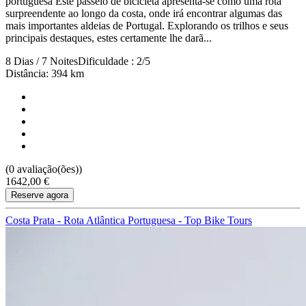
portuguesa Este passeio de bicicleta apresenta-se como uma rota
surpreendente ao longo da costa, onde irá encontrar algumas das
mais importantes aldeias de Portugal. Explorando os trilhos e seus
principais destaques, estes certamente lhe darã...
8 Dias / 7 Noites
Dificuldade : 2/5
Distância: 394 km
(0 avaliação(ões))
1642,00 €
Reserve agora
Costa Prata - Rota Atlântica Portuguesa - Top Bike Tours
Mais da Região Vinícola do Alentejo e Castelos
8 Dias
|
4/5