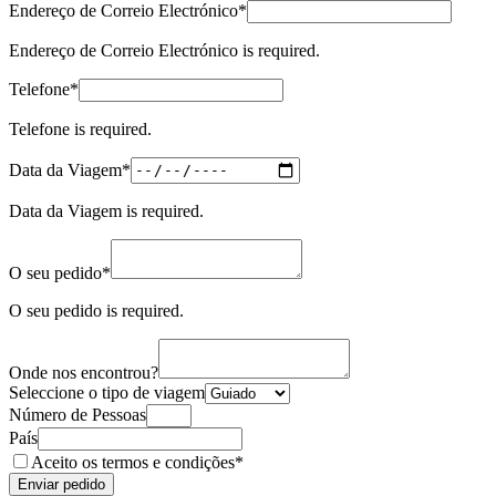
(required)
Endereço de Correio Electrónico
*
Endereço de Correio Electrónico is required.
(required)
Telefone
*
Santiago de Compostela de Bicicleta - Top Bike Tours
Telefone is required.
(required)
Data da Viagem
*
8 Dias
|
4/5
Data da Viagem is required.
(required)
O seu pedido
*
O seu pedido is required.
Onde nos encontrou?
Seleccione o tipo de viagem
Número de Pessoas
País
(obrigatório)
Aceito os
termos e condições
*
Enviar pedido