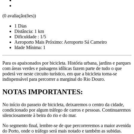
(0 avaliação(ões))
1 Dias
Distância: 1 km
Dificuldade : 1/5
Aeroporto Mais Próximo: Aeroporto Sá Carneiro
Idade Mínima: 1
Para os apaixonados por bicicleta. História urbana, jardins e parques
com áreas verdes e paisagens idílicas fazem parte de tudo o que
poderá ver neste circuito turístico, em que a bicicleta torna-se
indispensável para percorrer a marginal do Rio Douro.
Tour Douro Vinhateiro em Bicicleta - Top Bike Tours
NOTAS IMPORTANTES:
8 Dias
|
4/5
No início do passeio de bicicleta, deixaremos o centro da cidade,
condicionado por algum tráfego de carros e pessoas. Continuaremos
silenciosamente à beira do rio e do mar.
No segmento final, lembre-se de que percorreremos a maior avenida
do Porto, onde o tráfego será mais notado e também as subidas.