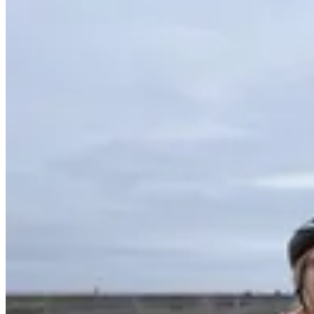
Algarve e Costa Vicentina de Bicicleta - Top Bike Tours
8 Dias
|
2/5
Todos os Tours
Por Nível de Ciclista
Por Categoria
Por Tipo de Bicicle