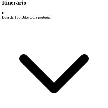
Itinerário
7 Dias
|
5/5
Loja da Top Bike tours portugal