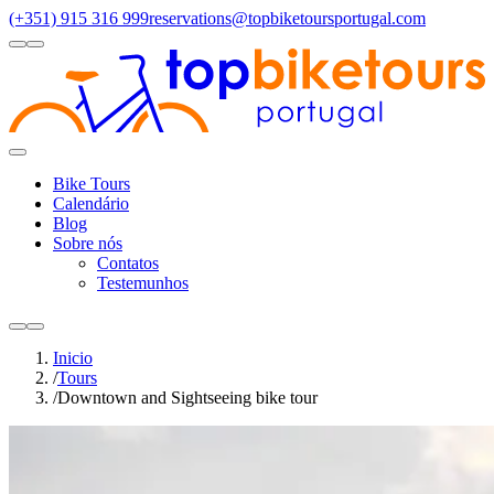
(+351) 915 316 999
reservations@topbiketoursportugal.com
light
dark
Regiões
Santiago Compostela
(4)
Douro Valley
(3)
Porto/North
(3)
Alen
Toggle
Menu
Bike Tours
Calendário
Blog
Sobre nós
Contatos
Testemunhos
light
dark
Inicio
/
Tours
/
Downtown and Sightseeing bike tour