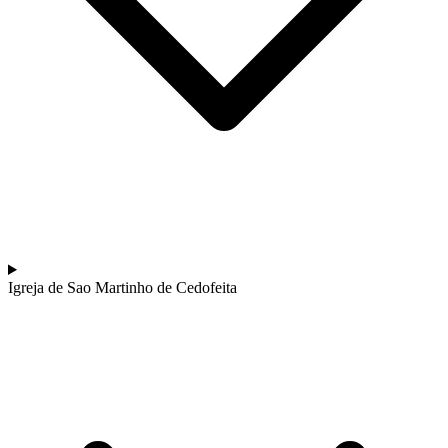
a partir de 1608,00 €
Passeio de bicicleta no Alentejo - rota Vinícola e Património
8 Dias
|
3/5
Igreja de Sao Martinho de Cedofeita