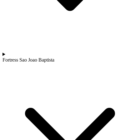
Fortress Sao Joao Baptista
Tour pelo Minho de Bicicleta - Top Bike Tours
7 Dias
|
2/5