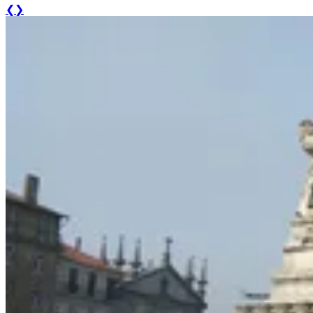
❮
❯
Passeio de bicicleta antigas linhas de Comboio
7 Dias
|
1/5