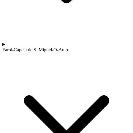
Farol-Capela de S. Miguel-O-Anjo
Costa da Prata: Porto a Coimbra biketour
7 Dias
|
1/5