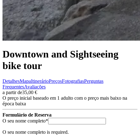
Caminho Francês de Santiago de Compostela
8 Dias
|
4/5
Downtown and Sightseeing
bike tour
Detalhes
Mapa
Itinerário
Preços
Fotografias
Perguntas
Frequentes
Avaliações
a partir de
35,00 €
O preço inicial baseado em 1 adulto com o preço mais baixo na
época baixa
Formulário de Reserva
(required)
O seu nome completo
*
O seu nome completo is required.