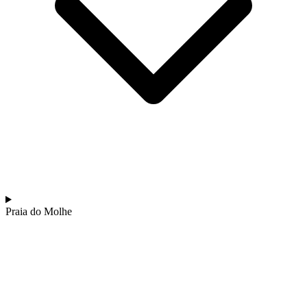
Praia do Molhe
Tour pelo Minho de Bicicleta - Top Bike Tours
7 Dias
|
2/5