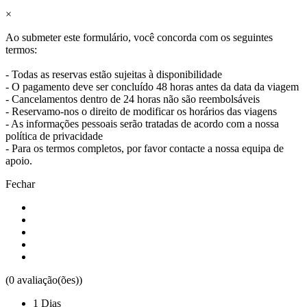
×
Ao submeter este formulário, você concorda com os seguintes
termos:
- Todas as reservas estão sujeitas à disponibilidade
Santiago de Compostela de Bicicleta - Top Bike Tours
- O pagamento deve ser concluído 48 horas antes da data da viagem
- Cancelamentos dentro de 24 horas não são reembolsáveis
8 Dias
|
4/5
- Reservamo-nos o direito de modificar os horários das viagens
- As informações pessoais serão tratadas de acordo com a nossa
política de privacidade
- Para os termos completos, por favor contacte a nossa equipa de
apoio.
Fechar
(0 avaliação(ões))
1 Dias