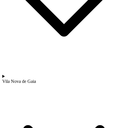
Costa da Prata: Porto a Coimbra biketour
Vila Nova de Gaia
7 Dias
|
1/5