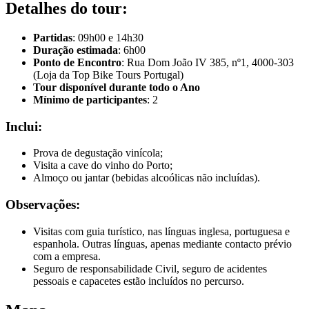
Detalhes do tour:
Partidas
: 09h00 e 14h30
Duração estimada
: 6h00
Ponto de Encontro
: Rua Dom João IV 385, nº1, 4000-303
(Loja da Top Bike Tours Portugal)
Tour disponível durante todo o Ano
Mínimo de participantes
: 2
Inclui:
Prova de degustação vinícola;
Visita a cave do vinho do Porto;
Almoço ou jantar (bebidas alcoólicas não incluídas).
Tour Douro Vinhateiro em Bicicleta - Top Bike Tours
Observações:
8 Dias
|
4/5
Visitas com guia turístico, nas línguas inglesa, portuguesa e
espanhola. Outras línguas, apenas mediante contacto prévio
com a empresa.
Seguro de responsabilidade Civil, seguro de acidentes
pessoais e capacetes estão incluídos no percurso.