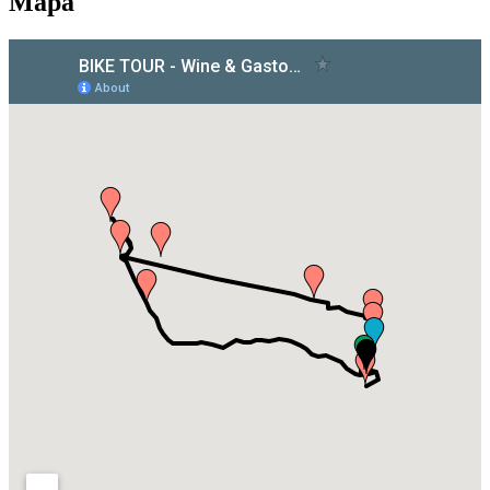
Mapa
Tours Vinícolas pelo Douro de Bicicleta - Top Bike Tours
7 Dias
|
4/5