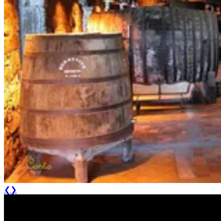
Passeio de bicicleta antigas linhas de Comboio
7 Dias
|
1/5
❮
❯