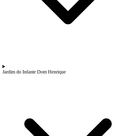
Porto a Lisboa Tour em Bicicleta - Top Bike Tours
13 Dias
|
2/5
Jardim do Infante Dom Henrique