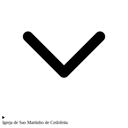
Mais da Região Vinícola do Alentejo e Castelos
8 Dias
|
4/5
Igreja de Sao Martinho de Cedofeita