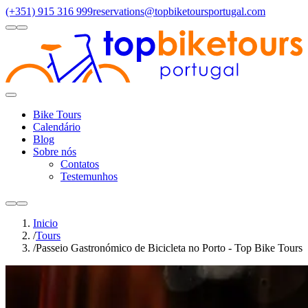
(+351) 915 316 999
reservations@topbiketoursportugal.com
light
dark
Regiões
Santiago Compostela
(4)
Douro Valley
(3)
Porto/North
(3)
Alen
Toggle
Menu
Bike Tours
Calendário
Blog
Sobre nós
Contatos
Testemunhos
light
dark
Inicio
/
Tours
/
Passeio Gastronómico de Bicicleta no Porto - Top Bike Tours