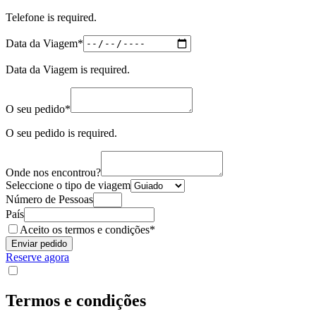
Telefone is required.
Caminho Francês de Santiago de Compostela
(required)
Data da Viagem
*
8 Dias
|
4/5
Data da Viagem is required.
(required)
O seu pedido
*
O seu pedido is required.
Onde nos encontrou?
Seleccione o tipo de viagem
Número de Pessoas
País
(obrigatório)
Aceito os
termos e condições
*
Enviar pedido
Reserve agora
Termos e condições