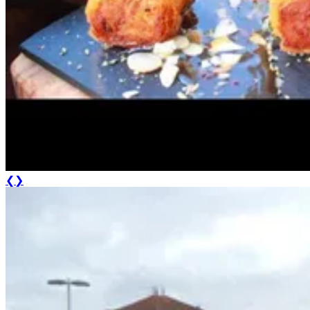
Algarve e Costa Vicentina de Bicicleta - Top Bike Tours
8 Dias
|
2/5
Todos os Tours
Por Nível de Ciclista
Por Categoria
Por Tipo de Bicicle
❮
❯