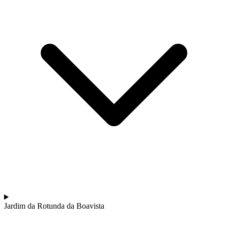
a partir de 1608,00 €
Passeio de bicicleta no Alentejo - rota Vinícola e Património
8 Dias
|
3/5
Jardim da Rotunda da Boavista