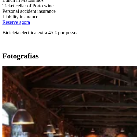
Lunch in Matosinhos
Ticket cellar of Porto wine
Personal accident insurance
Costa Prata - Rota Atlântica Portuguesa - Top Bike Tours
Liability insurance
Reserve agora
8 Dias
|
2/5
Bicicleta electrica extra 45 € por pessoa
Fotografias