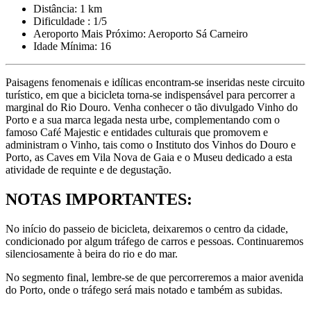
Distância: 1 km
Dificuldade : 1/5
Aeroporto Mais Próximo: Aeroporto Sá Carneiro
Idade Mínima: 16
Paisagens fenomenais e idílicas encontram-se inseridas neste circuito
turístico, em que a bicicleta torna-se indispensável para percorrer a
marginal do Rio Douro. Venha conhecer o tão divulgado Vinho do
Santiago de Compostela - Caminho Francês de Bicicleta
Porto e a sua marca legada nesta urbe, complementando com o
famoso Café Majestic e entidades culturais que promovem e
administram o Vinho, tais como o Instituto dos Vinhos do Douro e
16 Dias
|
4/5
Porto, as Caves em Vila Nova de Gaia e o Museu dedicado a esta
atividade de requinte e de degustação.
NOTAS IMPORTANTES:
No início do passeio de bicicleta, deixaremos o centro da cidade,
condicionado por algum tráfego de carros e pessoas. Continuaremos
silenciosamente à beira do rio e do mar.
No segmento final, lembre-se de que percorreremos a maior avenida
do Porto, onde o tráfego será mais notado e também as subidas.