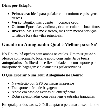
Dicas por Estação:
Primavera
: Ideal para pedalar com conforto e paisagens
frescas.
Verão
: Bonito, mas quente — comece cedo.
Outono
: Época das vindimas, rica em cultura e boas fotos.
Inverno
: Mais calmo e fresco, mas com menos serviços
turísticos fora das vilas principais.
Santiago de Compostela - Caminho Francês de Bicicleta
Guiado ou Autoguiado: Qual é Melhor para Si?
16 Dias
|
4/5
No Douro, há opções para ambos os estilos. Um
tour guiado
oferece conhecimento local e apoio constante. Já os
tours
autoguiados
dão liberdade e flexibilidade — com suporte para
transporte de bagagem e alojamentos pré-reservados.
O Que Esperar Num Tour Autoguiado no Douro:
Navegação por GPS ou mapas impressos
Transporte diário de bagagem
Apoio em caso de avarias ou emergências
Rotas selecionadas com paisagens e estradas tranquilas
Em qualquer dos casos, é fácil adaptar o percurso ao seu ritmo e