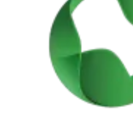
Passeio de bicicleta antigas linhas de Comboio
7 Dias
|
1/5