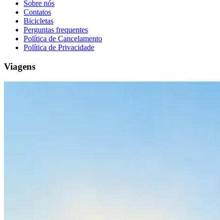
Sobre nós
Contatos
Bicicletas
Perguntas frequentes
Política de Cancelamento
Política de Privacidade
Porto a Lisboa Tour em Bicicleta - Top Bike Tours
Viagens
13 Dias
|
2/5