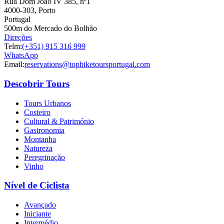
Rua Dom João IV 385, nº1
4000-303, Porto
Portugal
500m do Mercado do Bolhão
Direções
Telm:
(+351) 915 316 999
WhatsApp
Email:
reservations@topbiketoursportugal.com
Descobrir Tours
Tours Urbanos
Costeiro
Cultural & Património
Gastronomia
Montanha
Natureza
Peregrinação
Vinho
Nível de Ciclista
Avançado
Iniciante
Intermédio