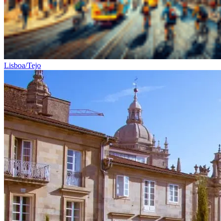
Lisboa/Tejo
Mais da Região Vinícola do Alentejo e Castelos
8 Dias
|
4/5