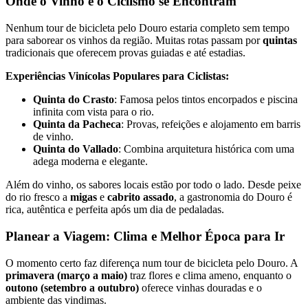
Onde o Vinho e o Ciclismo se Encontram
Nenhum tour de bicicleta pelo Douro estaria completo sem tempo
para saborear os vinhos da região. Muitas rotas passam por
quintas
tradicionais que oferecem provas guiadas e até estadias.
Experiências Vinícolas Populares para Ciclistas:
Santiago de Compostela de Bicicleta - Top Bike Tours
Quinta do Crasto
: Famosa pelos tintos encorpados e piscina
8 Dias
|
4/5
infinita com vista para o rio.
Quinta da Pacheca
: Provas, refeições e alojamento em barris
de vinho.
Quinta do Vallado
: Combina arquitetura histórica com uma
adega moderna e elegante.
Além do vinho, os sabores locais estão por todo o lado. Desde peixe
do rio fresco a
migas
e
cabrito assado
, a gastronomia do Douro é
rica, autêntica e perfeita após um dia de pedaladas.
Planear a Viagem: Clima e Melhor Época para Ir
O momento certo faz diferença num tour de bicicleta pelo Douro. A
primavera (março a maio)
traz flores e clima ameno, enquanto o
outono (setembro a outubro)
oferece vinhas douradas e o
ambiente das vindimas.