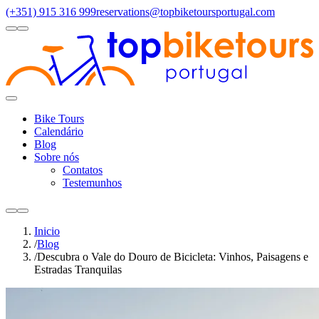
(+351) 915 316 999
reservations@topbiketoursportugal.com
light
dark
Regiões
Santiago Compostela
(4)
Douro Valley
(3)
Porto/North
(3)
Alen
Toggle
Menu
Bike Tours
Calendário
Blog
Sobre nós
Contatos
Testemunhos
light
dark
Inicio
/
Blog
/
Descubra o Vale do Douro de Bicicleta: Vinhos, Paisagens e
Estradas Tranquilas