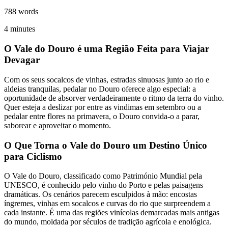
788
words
4
minutes
O Vale do Douro é uma Região Feita para Viajar
Devagar
Caminho de Santiago em Bicicleta - Caminho da Costa - "fácil"
Com os seus socalcos de vinhas, estradas sinuosas junto ao rio e
8 Dias
|
3/5
aldeias tranquilas, pedalar no Douro oferece algo especial: a
oportunidade de absorver verdadeiramente o ritmo da terra do vinho.
Quer esteja a deslizar por entre as vindimas em setembro ou a
pedalar entre flores na primavera, o Douro convida-o a parar,
saborear e aproveitar o momento.
O Que Torna o Vale do Douro um Destino Único
para Ciclismo
O Vale do Douro, classificado como Património Mundial pela
UNESCO, é conhecido pelo vinho do Porto e pelas paisagens
dramáticas. Os cenários parecem esculpidos à mão: encostas
íngremes, vinhas em socalcos e curvas do rio que surpreendem a
cada instante. É uma das regiões vinícolas demarcadas mais antigas
do mundo, moldada por séculos de tradição agrícola e enológica.