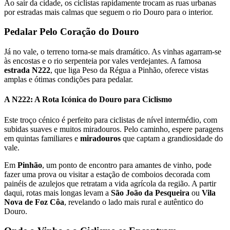
Ao sair da cidade, os ciclistas rapidamente trocam as ruas urbanas
por estradas mais calmas que seguem o rio Douro para o interior.
Caminho Francês de Santiago de Compostela
Pedalar Pelo Coração do Douro
8 Dias
|
4/5
Já no vale, o terreno torna-se mais dramático. As vinhas agarram-se
às encostas e o rio serpenteia por vales verdejantes. A famosa
estrada N222
, que liga Peso da Régua a Pinhão, oferece vistas
amplas e ótimas condições para pedalar.
A N222: A Rota Icónica do Douro para Ciclismo
Este troço cénico é perfeito para ciclistas de nível intermédio, com
subidas suaves e muitos miradouros. Pelo caminho, espere paragens
em quintas familiares e
miradouros
que captam a grandiosidade do
vale.
Em
Pinhão
, um ponto de encontro para amantes de vinho, pode
fazer uma prova ou visitar a estação de comboios decorada com
painéis de azulejos que retratam a vida agrícola da região. A partir
daqui, rotas mais longas levam a
São João da Pesqueira
ou
Vila
Nova de Foz Côa
, revelando o lado mais rural e autêntico do
Douro.