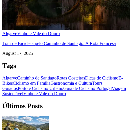
Algarve
Vinho e Vale do Douro
Tour de Bicicleta pelo Caminho de Santiago: A Rota Francesa
August 17, 2025
Tags
Algarve
Caminho de Santiago
Rotas Costeiras
Dicas de Ciclismo
E-
Bikes
Ciclismo em Família
Gastronomia e Cultura
Tours
Guiados
Porto e Ciclismo Urbano
Guia de Ciclismo Portugal
Viagem
Sustentável
Vinho e Vale do Douro
Últimos Posts
Trás-os-Montes e Alto Douro de Bicicleta - Top Bike Tours