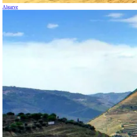
Algarve
Costa da Prata: Porto a Coimbra biketour
7 Dias
|
1/5