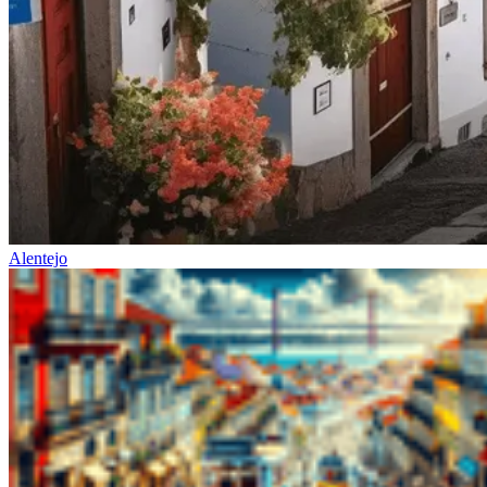
a partir de 1608,00 €
Passeio de bicicleta no Alentejo - rota Vinícola e Património
8 Dias
|
3/5
Alentejo