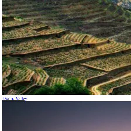
Douro Valley
Tour pelo Minho de Bicicleta - Top Bike Tours
7 Dias
|
2/5