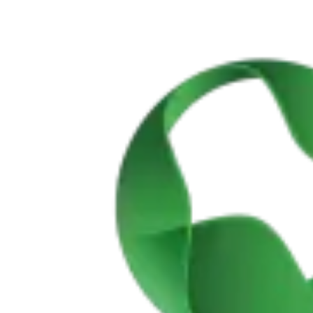
a partir de 1608,00 €
Passeio de bicicleta no Alentejo - rota Vinícola e Património
8 Dias
|
3/5