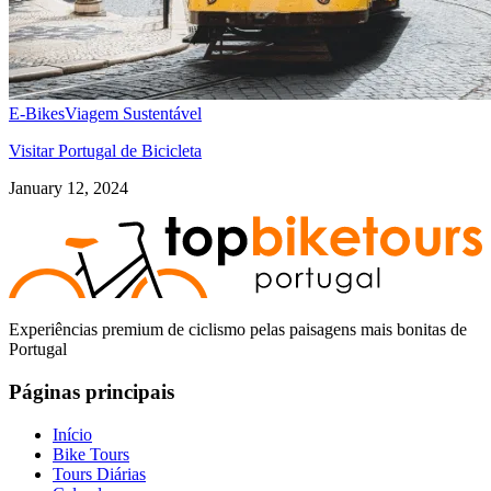
E-Bikes
Viagem Sustentável
Visitar Portugal de Bicicleta
January 12, 2024
Santiago de Compostela - Caminho Francês de Bicicleta
16 Dias
|
4/5
Experiências premium de ciclismo pelas paisagens mais bonitas de
Portugal
Páginas principais
Início
Bike Tours
Tours Diárias