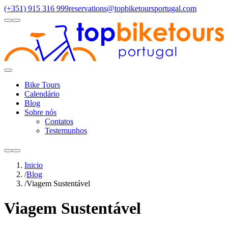
(+351) 915 316 999
reservations@topbiketoursportugal.com
light
dark
Regiões
Santiago Compostela
(4)
Douro Valley
(3)
Porto/North
(3)
Alen
Toggle
Menu
Bike Tours
Calendário
Blog
Sobre nós
Contatos
Testemunhos
light
dark
Inicio
/
Blog
/
Viagem Sustentável
Viagem Sustentável