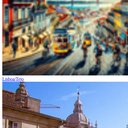
Lisboa/Tejo
Tour pelo Minho de Bicicleta - Top Bike Tours
7 Dias
|
2/5