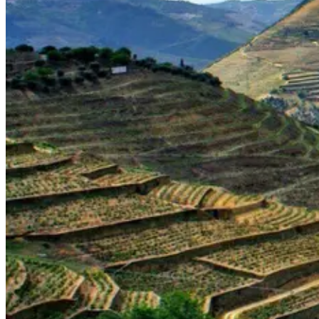
7 Dias
|
5/5