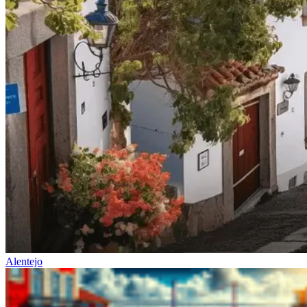
Costa da Prata: Porto a Coimbra biketour
7 Dias
|
1/5
Alentejo