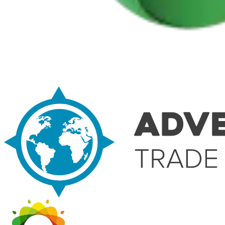
Mais da Região Vinícola do Alentejo e Castelos
8 Dias
|
4/5