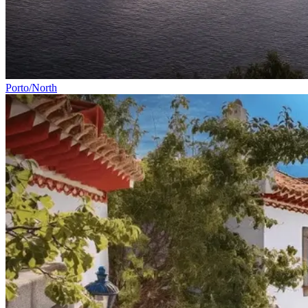
Costa Prata - Rota Atlântica Portuguesa - Top Bike Tours
8 Dias
|
2/5
Porto/North