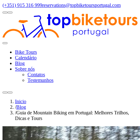
(+351) 915 316 999
reservations@topbiketoursportugal.com
light
dark
Regiões
Santiago Compostela
(4)
Douro Valley
(3)
Porto/North
(3)
Alen
Toggle
Menu
Bike Tours
Calendário
Blog
Sobre nós
Contatos
Testemunhos
light
dark
Inicio
/
Blog
/
Guia de Mountain Biking em Portugal: Melhores Trilhos,
Dicas e Tours