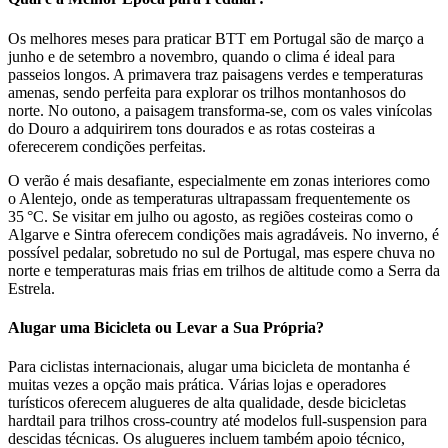
Os melhores meses para praticar BTT em Portugal são de março a
junho e de setembro a novembro, quando o clima é ideal para
passeios longos. A primavera traz paisagens verdes e temperaturas
amenas, sendo perfeita para explorar os trilhos montanhosos do
norte. No outono, a paisagem transforma-se, com os vales vinícolas
do Douro a adquirirem tons dourados e as rotas costeiras a
oferecerem condições perfeitas.
O verão é mais desafiante, especialmente em zonas interiores como
o Alentejo, onde as temperaturas ultrapassam frequentemente os
35 °C. Se visitar em julho ou agosto, as regiões costeiras como o
Algarve e Sintra oferecem condições mais agradáveis. No inverno, é
possível pedalar, sobretudo no sul de Portugal, mas espere chuva no
norte e temperaturas mais frias em trilhos de altitude como a Serra da
Estrela.
Tours Vinícolas pelo Douro de Bicicleta - Top Bike Tours
Alugar uma Bicicleta ou Levar a Sua Própria?
7 Dias
|
4/5
Para ciclistas internacionais, alugar uma bicicleta de montanha é
muitas vezes a opção mais prática. Várias lojas e operadores
turísticos oferecem alugueres de alta qualidade, desde bicicletas
hardtail para trilhos cross-country até modelos full-suspension para
descidas técnicas. Os alugueres incluem também apoio técnico,