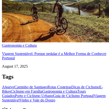
Gastronomia e Cultura
Viagem Sustentável: Porque pedalar é a Melhor Forma de Conhecer
Portugal
Costa da Prata: Porto a Coimbra biketour
August 17, 2025
7 Dias
|
1/5
Tags
Algarve
Caminho de Santiago
Rotas Costeiras
Dicas de Ciclismo
E-
Bikes
Ciclismo em Família
Gastronomia e Cultura
Tours
Guiados
Porto e Ciclismo Urbano
Guia de Ciclismo Portugal
Viagem
Sustentável
Vinho e Vale do Douro