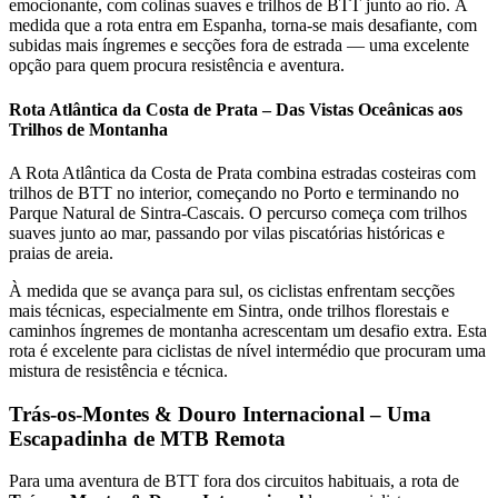
emocionante, com colinas suaves e trilhos de BTT junto ao rio. À
medida que a rota entra em Espanha, torna-se mais desafiante, com
subidas mais íngremes e secções fora de estrada — uma excelente
opção para quem procura resistência e aventura.
Rota Atlântica da Costa de Prata – Das Vistas Oceânicas aos
Trilhos de Montanha
A Rota Atlântica da Costa de Prata combina estradas costeiras com
Santiago de Compostela - Caminho Francês de Bicicleta
trilhos de BTT no interior, começando no Porto e terminando no
Parque Natural de Sintra-Cascais. O percurso começa com trilhos
suaves junto ao mar, passando por vilas piscatórias históricas e
16 Dias
|
4/5
praias de areia.
À medida que se avança para sul, os ciclistas enfrentam secções
mais técnicas, especialmente em Sintra, onde trilhos florestais e
caminhos íngremes de montanha acrescentam um desafio extra. Esta
rota é excelente para ciclistas de nível intermédio que procuram uma
mistura de resistência e técnica.
Trás-os-Montes & Douro Internacional – Uma
Escapadinha de MTB Remota
Para uma aventura de BTT fora dos circuitos habituais, a rota de