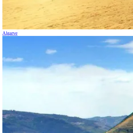
Algarve
a partir de 1608,00 €
Passeio de bicicleta no Alentejo - rota Vinícola e Património
8 Dias
|
3/5