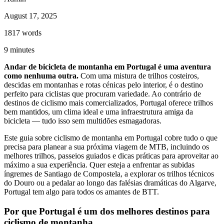
August 17, 2025
1817
words
9
minutes
Caminho de Santiago em Bicicleta - Caminho da Costa - "fácil"
Andar de bicicleta de montanha em Portugal é uma aventura
como nenhuma outra.
Com uma mistura de trilhos costeiros,
8 Dias
|
3/5
descidas em montanhas e rotas cénicas pelo interior, é o destino
perfeito para ciclistas que procuram variedade. Ao contrário de
destinos de ciclismo mais comercializados, Portugal oferece trilhos
bem mantidos, um clima ideal e uma infraestrutura amiga da
bicicleta — tudo isso sem multidões esmagadoras.
Este guia sobre ciclismo de montanha em Portugal cobre tudo o que
precisa para planear a sua próxima viagem de MTB, incluindo os
melhores trilhos, passeios guiados e dicas práticas para aproveitar ao
máximo a sua experiência. Quer esteja a enfrentar as subidas
íngremes de Santiago de Compostela, a explorar os trilhos técnicos
do Douro ou a pedalar ao longo das falésias dramáticas do Algarve,
Portugal tem algo para todos os amantes de BTT.
Por que Portugal é um dos melhores destinos para
ciclismo de montanha