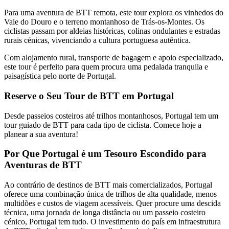
Para uma aventura de BTT remota, este tour explora os vinhedos do
Vale do Douro e o terreno montanhoso de Trás-os-Montes. Os
ciclistas passam por aldeias históricas, colinas ondulantes e estradas
rurais cénicas, vivenciando a cultura portuguesa autêntica.
Com alojamento rural, transporte de bagagem e apoio especializado,
Porto a Lisboa Tour em Bicicleta - Top Bike Tours
este tour é perfeito para quem procura uma pedalada tranquila e
paisagística pelo norte de Portugal.
13 Dias
|
2/5
Reserve o Seu Tour de BTT em Portugal
Desde passeios costeiros até trilhos montanhosos, Portugal tem um
tour guiado de BTT para cada tipo de ciclista. Comece hoje a
planear a sua aventura!
Por Que Portugal é um Tesouro Escondido para
Aventuras de BTT
Ao contrário de destinos de BTT mais comercializados, Portugal
oferece uma combinação única de trilhos de alta qualidade, menos
multidões e custos de viagem acessíveis. Quer procure uma descida
técnica, uma jornada de longa distância ou um passeio costeiro
cénico, Portugal tem tudo. O investimento do país em infraestrutura