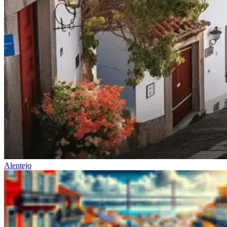
Passeio de bicicleta antigas linhas de Comboio
7 Dias
|
1/5
Alentejo