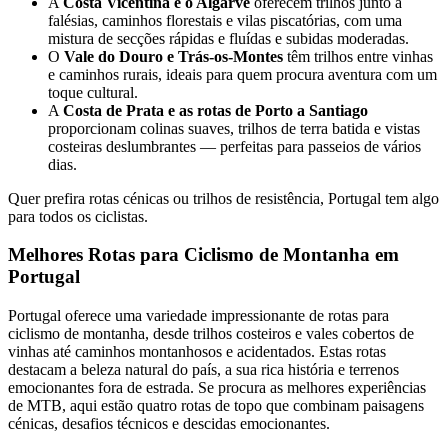
A
Costa Vicentina e o Algarve
oferecem trilhos junto a
falésias, caminhos florestais e vilas piscatórias, com uma
mistura de secções rápidas e fluídas e subidas moderadas.
Caminho Francês de Santiago de Compostela
O
Vale do Douro e Trás-os-Montes
têm trilhos entre vinhas
e caminhos rurais, ideais para quem procura aventura com um
toque cultural.
8 Dias
|
4/5
A
Costa de Prata e as rotas de Porto a Santiago
proporcionam colinas suaves, trilhos de terra batida e vistas
costeiras deslumbrantes — perfeitas para passeios de vários
dias.
Quer prefira rotas cénicas ou trilhos de resistência, Portugal tem algo
para todos os ciclistas.
Melhores Rotas para Ciclismo de Montanha em
Portugal
Portugal oferece uma variedade impressionante de rotas para
ciclismo de montanha, desde trilhos costeiros e vales cobertos de
vinhas até caminhos montanhosos e acidentados. Estas rotas
destacam a beleza natural do país, a sua rica história e terrenos
emocionantes fora de estrada. Se procura as melhores experiências
de MTB, aqui estão quatro rotas de topo que combinam paisagens
cénicas, desafios técnicos e descidas emocionantes.