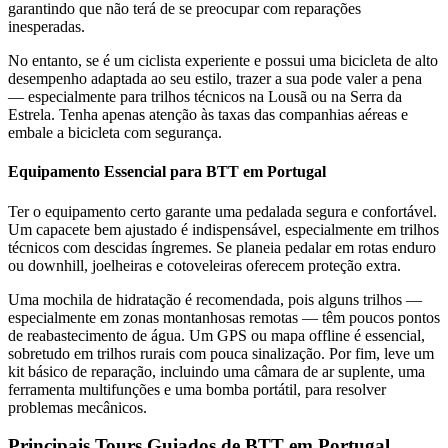
garantindo que não terá de se preocupar com reparações
inesperadas.
No entanto, se é um ciclista experiente e possui uma bicicleta de alto
desempenho adaptada ao seu estilo, trazer a sua pode valer a pena
— especialmente para trilhos técnicos na Lousã ou na Serra da
Estrela. Tenha apenas atenção às taxas das companhias aéreas e
embale a bicicleta com segurança.
Equipamento Essencial para BTT em Portugal
Ter o equipamento certo garante uma pedalada segura e confortável.
Um capacete bem ajustado é indispensável, especialmente em trilhos
técnicos com descidas íngremes. Se planeia pedalar em rotas enduro
ou downhill, joelheiras e cotoveleiras oferecem proteção extra.
Uma mochila de hidratação é recomendada, pois alguns trilhos —
especialmente em zonas montanhosas remotas — têm poucos pontos
de reabastecimento de água. Um GPS ou mapa offline é essencial,
sobretudo em trilhos rurais com pouca sinalização. Por fim, leve um
kit básico de reparação, incluindo uma câmara de ar suplente, uma
ferramenta multifunções e uma bomba portátil, para resolver
problemas mecânicos.
Trás-os-Montes e Alto Douro de Bicicleta - Top Bike Tours
Principais Tours Guiados de BTT em Portugal