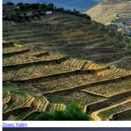
Mais da Região Vinícola do Alentejo e Castelos
8 Dias
|
4/5
Douro Valley