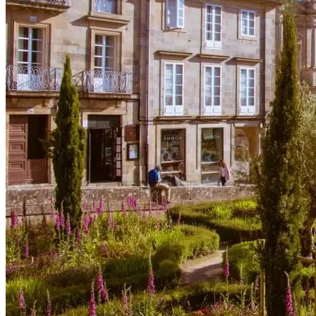
Algarve e Costa Vicentina de Bicicleta - Top Bike Tours
8 Dias
|
2/5
Todos os Tours
Por Nível de Ciclista
Por Categoria
Por Tipo de Bicicle