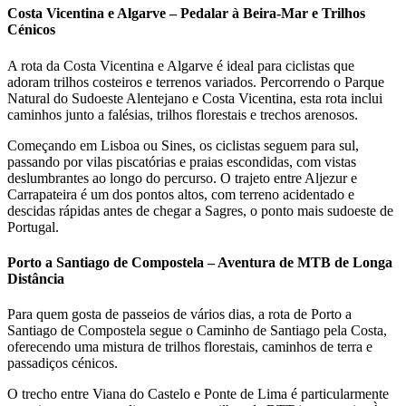
Costa Vicentina e Algarve – Pedalar à Beira-Mar e Trilhos
Cénicos
A rota da Costa Vicentina e Algarve é ideal para ciclistas que
adoram trilhos costeiros e terrenos variados. Percorrendo o Parque
Natural do Sudoeste Alentejano e Costa Vicentina, esta rota inclui
Santiago de Compostela de Bicicleta - Top Bike Tours
caminhos junto a falésias, trilhos florestais e trechos arenosos.
8 Dias
|
4/5
Começando em Lisboa ou Sines, os ciclistas seguem para sul,
passando por vilas piscatórias e praias escondidas, com vistas
deslumbrantes ao longo do percurso. O trajeto entre Aljezur e
Carrapateira é um dos pontos altos, com terreno acidentado e
descidas rápidas antes de chegar a Sagres, o ponto mais sudoeste de
Portugal.
Porto a Santiago de Compostela – Aventura de MTB de Longa
Distância
Para quem gosta de passeios de vários dias, a rota de Porto a
Santiago de Compostela segue o Caminho de Santiago pela Costa,
oferecendo uma mistura de trilhos florestais, caminhos de terra e
passadiços cénicos.
O trecho entre Viana do Castelo e Ponte de Lima é particularmente