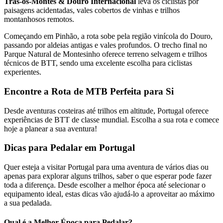
Trás-os-Montes & Douro Internacional
leva os ciclistas por
paisagens acidentadas, vales cobertos de vinhas e trilhos
montanhosos remotos.
Começando em Pinhão, a rota sobe pela região vinícola do Douro,
passando por aldeias antigas e vales profundos. O trecho final no
Parque Natural de Montesinho oferece terreno selvagem e trilhos
técnicos de BTT, sendo uma excelente escolha para ciclistas
experientes.
Encontre a Rota de MTB Perfeita para Si
Desde aventuras costeiras até trilhos em altitude, Portugal oferece
experiências de BTT de classe mundial. Escolha a sua rota e comece
hoje a planear a sua aventura!
Tour Douro Vinhateiro em Bicicleta - Top Bike Tours
Dicas para Pedalar em Portugal
8 Dias
|
4/5
Quer esteja a visitar Portugal para uma aventura de vários dias ou
apenas para explorar alguns trilhos, saber o que esperar pode fazer
toda a diferença. Desde escolher a melhor época até selecionar o
equipamento ideal, estas dicas vão ajudá-lo a aproveitar ao máximo
a sua pedalada.
Qual é a Melhor Época para Pedalar?