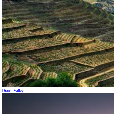
Porto a Lisboa Tour em Bicicleta - Top Bike Tours
13 Dias
|
2/5
Douro Valley