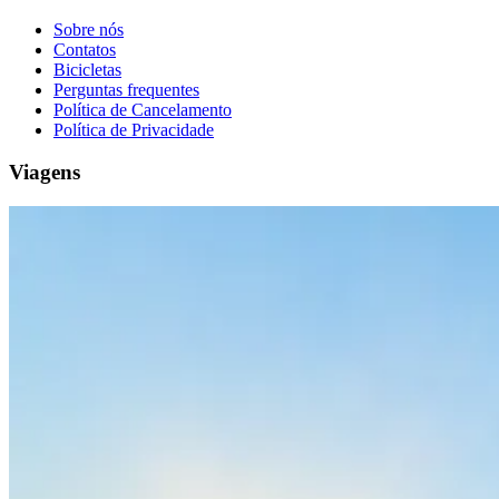
Sobre nós
Contatos
Bicicletas
Perguntas frequentes
Política de Cancelamento
Política de Privacidade
Viagens
Trás-os-Montes e Alto Douro de Bicicleta - Top Bike Tours