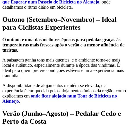
que Esperar num Passeio de Bicicleta no Alentejo
, onde
detalhamos o ritmo diário em bicicleta.
Caminho Francês de Santiago de Compostela
Outono (Setembro–Novembro) – Ideal
para Ciclistas Experientes
8 Dias
|
4/5
O outono é uma das melhores épocas para pedalar graças às
temperaturas mais frescas após o verão e a menor afluência de
turistas.
A paisagem ganha tons mais quentes, e o ambiente torna-se mais
local e autêntico, especialmente durante a época das vindimas. É
ideal para quem prefere condições estáveis e uma experiência mais
tranquila.
A disponibilidade de alojamentos mantém-se elevada, e a
experiência é enriquecida pelos alojamentos únicos da região, como
explicamos em
onde ficar alojado num Tour de Bicicleta no
Alentejo
.
Verão (Junho–Agosto) – Pedalar Cedo e
Perto da Costa