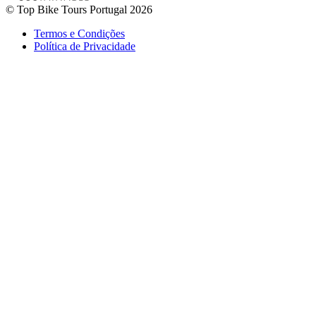
© Top Bike Tours Portugal 2026
Costa Prata - Rota Atlântica Portuguesa - Top Bike Tours
Termos e Condições
Política de Privacidade
8 Dias
|
2/5