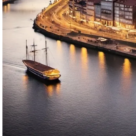
Costa da Prata: Porto a Coimbra biketour
7 Dias
|
1/5