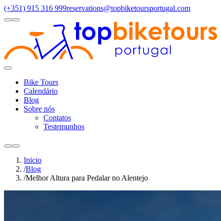
(+351) 915 316 999
reservations@topbiketoursportugal.com
light
dark
Regiões
Santiago Compostela
(4)
Douro Valley
(3)
Porto/North
(3)
Alen
Toggle
Menu
Bike Tours
Calendário
Blog
Sobre nós
Contatos
Testemunhos
light
dark
Inicio
/
Blog
/
Melhor Altura para Pedalar no Alentejo