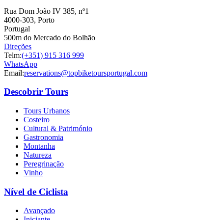
Rua Dom João IV 385, nº1
4000-303, Porto
Portugal
500m do Mercado do Bolhão
Direções
Telm:
(+351) 915 316 999
a partir de 1608,00 €
WhatsApp
Email:
reservations@topbiketoursportugal.com
Passeio de bicicleta no Alentejo - rota Vinícola e Património
Descobrir Tours
8 Dias
|
3/5
Tours Urbanos
Costeiro
Cultural & Património
Gastronomia
Montanha
Natureza
Peregrinação
Vinho
Nível de Ciclista
Avançado
Iniciante