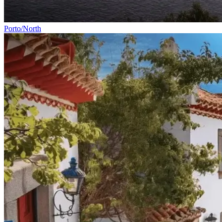
Porto/North
Tour pelo Minho de Bicicleta - Top Bike Tours
7 Dias
|
2/5