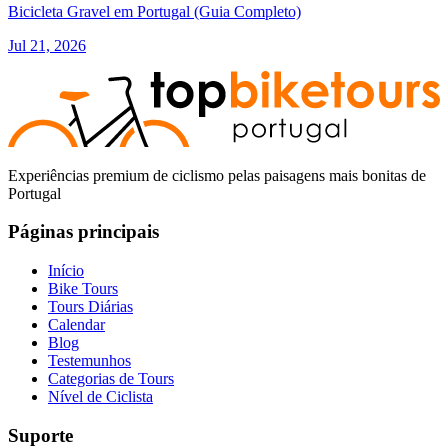
Bicicleta Gravel em Portugal (Guia Completo)
Jul 21, 2026
Experiências premium de ciclismo pelas paisagens mais bonitas de
Portugal
Páginas principais
Início
Bike Tours
Tours Vinícolas pelo Douro de Bicicleta - Top Bike Tours
Tours Diárias
Calendar
Blog
7 Dias
|
4/5
Testemunhos
Categorias de Tours
Nível de Ciclista
Suporte