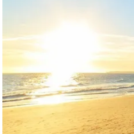
7 Dias
|
5/5