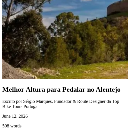
Caminho de Santiago em Bicicleta - Caminho da Costa - "fácil"
8 Dias
|
3/5
Melhor Altura para Pedalar no Alentejo
Escrito por Sérgio Marques, Fundador & Route Designer da Top
Bike Tours Portugal
June 12, 2026
508
words