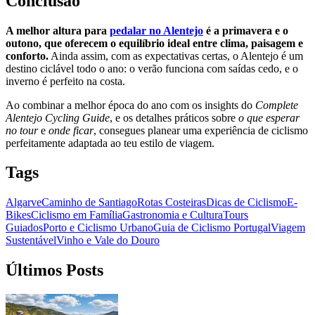
Conclusão
A melhor altura para
pedalar no Alentejo
é a primavera e o
outono, que oferecem o equilíbrio ideal entre clima, paisagem e
conforto.
Ainda assim, com as expectativas certas, o Alentejo é um
destino ciclável todo o ano: o verão funciona com saídas cedo, e o
inverno é perfeito na costa.
Ao combinar a melhor época do ano com os insights do
Complete
Alentejo Cycling Guide
, e os detalhes práticos sobre
o que esperar
Santiago de Compostela - Caminho Francês de Bicicleta
no tour
e
onde ficar
, consegues planear uma experiência de ciclismo
perfeitamente adaptada ao teu estilo de viagem.
16 Dias
|
4/5
Tags
Algarve
Caminho de Santiago
Rotas Costeiras
Dicas de Ciclismo
E-
Bikes
Ciclismo em Família
Gastronomia e Cultura
Tours
Guiados
Porto e Ciclismo Urbano
Guia de Ciclismo Portugal
Viagem
Sustentável
Vinho e Vale do Douro
Últimos Posts