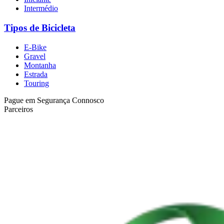
Intermédio
Tipos de Bicicleta
E-Bike
Gravel
Montanha
Estrada
Touring
Pague em Segurança Connosco
Parceiros
Mais da Região Vinícola do Alentejo e Castelos
8 Dias
|
4/5