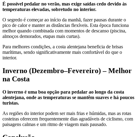
É possível pedalar no verão, mas exige saídas cedo devido às
temperaturas elevadas, sobretudo no interior.
O segredo é começar ao início da manhã, fazer pausas durante o
pico de calor e manter as distâncias flexíveis. Esta época funciona
melhor quando combinada com momentos de descanso (piscina,
Santiago de Compostela de Bicicleta - Top Bike Tours
almoços demorados, etapas mais curtas).
Para melhores condições, a costa alentejana beneficia de brisas
8 Dias
|
4/5
marítimas, sendo significativamente mais confortável do que o
interior.
Inverno (Dezembro–Fevereiro) – Melhor
na Costa
O inverno é uma boa opção para pedalar ao longo da costa
alentejana, onde as temperaturas se mantêm suaves e há poucos
turistas.
As regiões do interior podem ser mais frias e húmidas, mas as rotas
costeiras oferecem frequentemente dias agradáveis de ciclismo, com
paisagens calmas e um ritmo de viagem mais pausado.