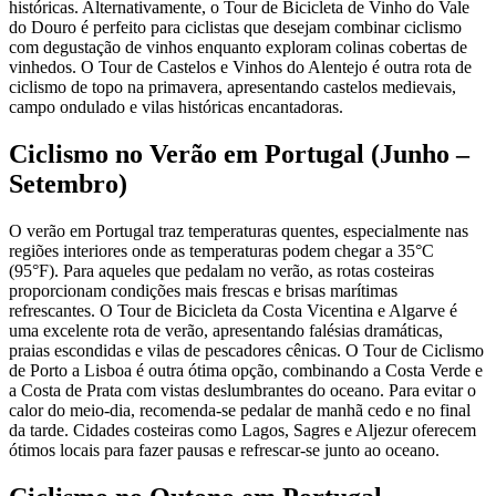
históricas. Alternativamente, o Tour de Bicicleta de Vinho do Vale
do Douro é perfeito para ciclistas que desejam combinar ciclismo
com degustação de vinhos enquanto exploram colinas cobertas de
vinhedos. O Tour de Castelos e Vinhos do Alentejo é outra rota de
ciclismo de topo na primavera, apresentando castelos medievais,
campo ondulado e vilas históricas encantadoras.
Ciclismo no Verão em Portugal (Junho –
Setembro)
O verão em Portugal traz temperaturas quentes, especialmente nas
regiões interiores onde as temperaturas podem chegar a 35°C
(95°F). Para aqueles que pedalam no verão, as rotas costeiras
proporcionam condições mais frescas e brisas marítimas
refrescantes. O Tour de Bicicleta da Costa Vicentina e Algarve é
uma excelente rota de verão, apresentando falésias dramáticas,
praias escondidas e vilas de pescadores cênicas. O Tour de Ciclismo
de Porto a Lisboa é outra ótima opção, combinando a Costa Verde e
a Costa de Prata com vistas deslumbrantes do oceano. Para evitar o
calor do meio-dia, recomenda-se pedalar de manhã cedo e no final
da tarde. Cidades costeiras como Lagos, Sagres e Aljezur oferecem
ótimos locais para fazer pausas e refrescar-se junto ao oceano.