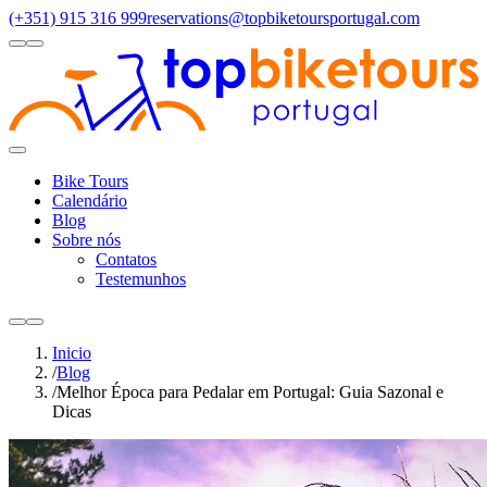
(+351) 915 316 999
reservations@topbiketoursportugal.com
light
dark
Regiões
Santiago Compostela
(4)
Douro Valley
(3)
Porto/North
(3)
Alen
Toggle
Menu
Bike Tours
Calendário
Blog
Sobre nós
Contatos
Testemunhos
light
dark
Inicio
/
Blog
/
Melhor Época para Pedalar em Portugal: Guia Sazonal e
Dicas