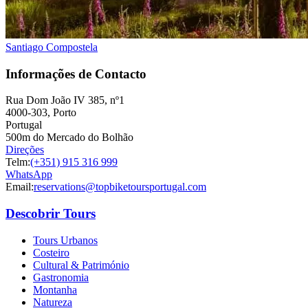
Santiago Compostela
Informações de Contacto
Rua Dom João IV 385, nº1
4000-303, Porto
Portugal
500m do Mercado do Bolhão
Direções
Telm:
(+351) 915 316 999
WhatsApp
Email:
reservations@topbiketoursportugal.com
Descobrir Tours
Mais da Região Vinícola do Alentejo e Castelos
Tours Urbanos
Costeiro
8 Dias
|
4/5
Cultural & Património
Gastronomia
Montanha
Natureza