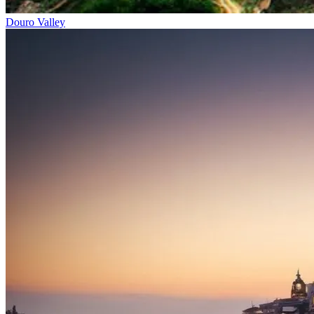
Douro Valley
Costa da Prata: Porto a Coimbra biketour
7 Dias
|
1/5