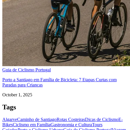
Guia de Ciclismo Portugal
Porto a Santiago em Família de Bicicleta: 7 Etapas Curtas com
Tour Douro Vinhateiro em Bicicleta - Top Bike Tours
Paradas para Crianças
8 Dias
|
4/5
October 1, 2025
Tags
Algarve
Caminho de Santiago
Rotas Costeiras
Dicas de Ciclismo
E-
Bikes
Ciclismo em Família
Gastronomia e Cultura
Tours
Guiados
Porto e Ciclismo Urbano
Guia de Ciclismo Portugal
Viagem