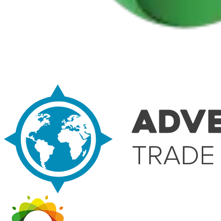
Costa Prata - Rota Atlântica Portuguesa - Top Bike Tours
8 Dias
|
2/5