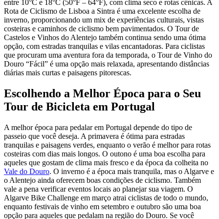
entre 10°C e 18°C (50°F – 64°F), com clima seco e rotas cênicas. A
Rota de Ciclismo de Lisboa a Sintra é uma excelente escolha de
inverno, proporcionando um mix de experiências culturais, vistas
costeiras e caminhos de ciclismo bem pavimentados. O Tour de
Castelos e Vinhos do Alentejo também continua sendo uma ótima
opção, com estradas tranquilas e vilas encantadoras. Para ciclistas
que procuram uma aventura fora da temporada, o Tour de Vinho do
Santiago de Compostela de Bicicleta - Top Bike Tours
Douro “Fácil” é uma opção mais relaxada, apresentando distâncias
diárias mais curtas e paisagens pitorescas.
8 Dias
|
4/5
Escolhendo a Melhor Época para o Seu
Tour de Bicicleta em Portugal
A melhor época para pedalar em Portugal depende do tipo de
passeio que você deseja. A primavera é ótima para estradas
tranquilas e paisagens verdes, enquanto o verão é melhor para rotas
costeiras com dias mais longos. O outono é uma boa escolha para
aqueles que gostam de clima mais fresco e da época da colheita no
Vale do Douro
. O inverno é a época mais tranquila, mas o Algarve e
o Alentejo ainda oferecem boas condições de ciclismo. Também
vale a pena verificar eventos locais ao planejar sua viagem. O
Algarve Bike Challenge em março atrai ciclistas de todo o mundo,
enquanto festivais de vinho em setembro e outubro são uma boa
opção para aqueles que pedalam na região do Douro. Se você