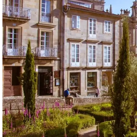
a partir de 1608,00 €
Passeio de bicicleta no Alentejo - rota Vinícola e Património
8 Dias
|
3/5