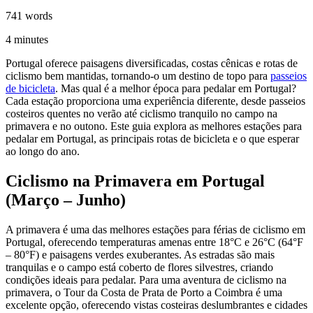
741
words
4
minutes
Portugal oferece paisagens diversificadas, costas cênicas e rotas de
ciclismo bem mantidas, tornando-o um destino de topo para
passeios
Caminho de Santiago em Bicicleta - Caminho da Costa - "fácil"
de bicicleta
. Mas qual é a melhor época para pedalar em Portugal?
Cada estação proporciona uma experiência diferente, desde passeios
8 Dias
|
3/5
costeiros quentes no verão até ciclismo tranquilo no campo na
primavera e no outono. Este guia explora as melhores estações para
pedalar em Portugal, as principais rotas de bicicleta e o que esperar
ao longo do ano.
Ciclismo na Primavera em Portugal
(Março – Junho)
A primavera é uma das melhores estações para férias de ciclismo em
Portugal, oferecendo temperaturas amenas entre 18°C e 26°C (64°F
– 80°F) e paisagens verdes exuberantes. As estradas são mais
tranquilas e o campo está coberto de flores silvestres, criando
condições ideais para pedalar. Para uma aventura de ciclismo na
primavera, o Tour da Costa de Prata de Porto a Coimbra é uma
excelente opção, oferecendo vistas costeiras deslumbrantes e cidades