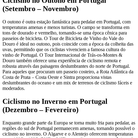
Ciclismo no Outono em Portugal
(Setembro – Novembro)
Caminho Francês de Santiago de Compostela
O outono é outra estação fantástica para pedalar em Portugal, com
temperaturas amenas e menos turistas. O campo se transforma em
8 Dias
|
4/5
tons de dourado e vermelho, tornando-se uma época cênica para
passeios de bicicleta. O Tour de Bicicleta de Vinho do Vale do
Douro é ideal no outono, pois coincide com a época da colheita das
uvas, permitindo que os ciclistas vivenciem a famosa cultura do
vinho de Portugal. O Tour Internacional de Trás-os-Montes &
Douro também oferece uma experiência de ciclismo remota e
robusta através das paisagens deslumbrantes do norte de Portugal.
Para aqueles que procuram um passeio costeiro, a Rota Atlântica da
Costa de Prata – Costa Oeste e Sintra proporciona vistas
deslumbrantes do oceano e um mix de terrenos de ciclismo fáceis e
moderados.
Ciclismo no Inverno em Portugal
(Dezembro – Fevereiro)
Enquanto grande parte da Europa se torna muito fria para pedalar, as
regiões do sul de Portugal permanecem amenas, tornando possível o
ciclismo no inverno. O Algarve e o Alentejo oferecem temperaturas