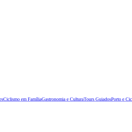
a partir de 4399,00 €
es
Ciclismo em Família
Gastronomia e Cultura
Tours Guiados
Porto e Ci