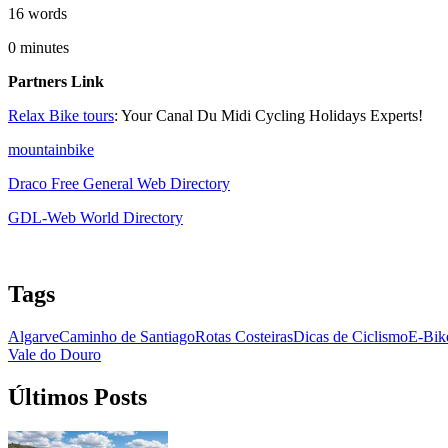
16
words
0
minutes
Partners Link
Relax Bike tours
: Your Canal Du Midi Cycling Holidays Experts!
mountainbike
Santiago de Compostela - Caminho Francês de Bicicleta
Draco Free General Web Directory
16 Dias
|
4/5
GDL-Web World Directory
Tags
Algarve
Caminho de Santiago
Rotas Costeiras
Dicas de Ciclismo
E-Bik
Vale do Douro
Últimos Posts