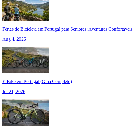
Férias de Bicicleta em Portugal para Seniores: Aventuras Confortávei
Aug 4, 2026
E‑Bike em Portugal (Guia Completo)
Tour Douro Vinhateiro em Bicicleta - Top Bike Tours
Jul 21, 2026
8 Dias
|
4/5