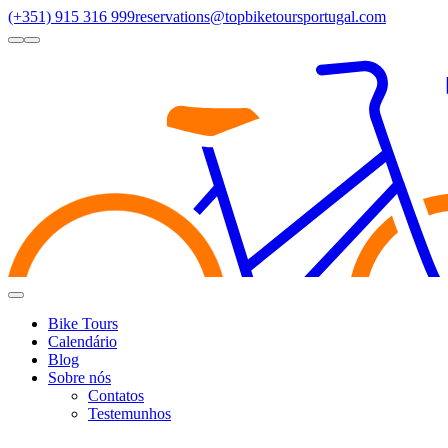
(+351) 915 316 999
reservations@topbiketoursportugal.com
light
dark
Regiões
Santiago Compostela
(4)
Douro Valley
(3)
Porto/North
(3)
Alen
Toggle
Menu
Bike Tours
Calendário
Blog
Sobre nós
Contatos
Testemunhos