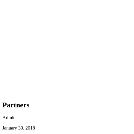
Santiago de Compostela de Bicicleta - Top Bike Tours
8 Dias
|
4/5
Partners
Admin
January 30, 2018