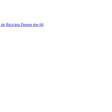
s de Bicicleta Depois dos 60
a partir de 1574,00 €