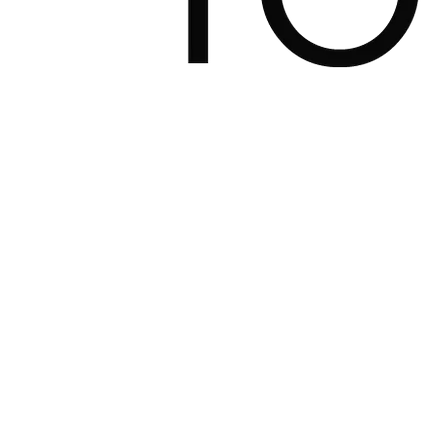
Caminho Francês de Santiago de Compostela
8 Dias
|
4/5