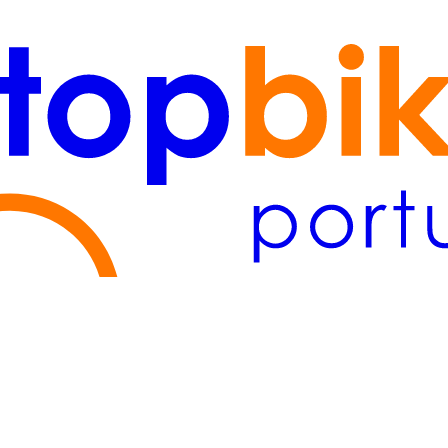
tejo
(2)
Lisboa/Tejo
(2)
Algarve
(1)