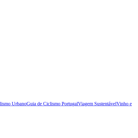
clismo Urbano
Guia de Ciclismo Portugal
Viagem Sustentável
Vinho e