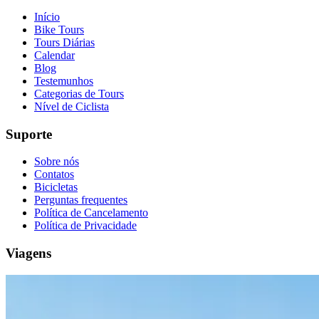
Início
Bike Tours
Tours Diárias
Calendar
Blog
Testemunhos
Porto a Lisboa Tour em Bicicleta - Top Bike Tours
Categorias de Tours
Nível de Ciclista
13 Dias
|
2/5
Suporte
Sobre nós
Contatos
Bicicletas
Perguntas frequentes
Política de Cancelamento
Política de Privacidade
Viagens