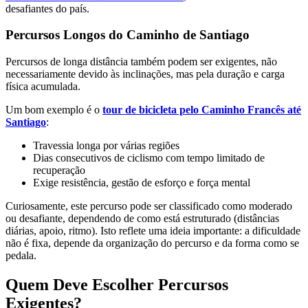
desafiantes do país.
Percursos Longos do Caminho de Santiago
Percursos de longa distância também podem ser exigentes, não
necessariamente devido às inclinações, mas pela duração e carga
Santiago de Compostela de Bicicleta - Top Bike Tours
física acumulada.
8 Dias
|
4/5
Um bom exemplo é o
tour de bicicleta pelo Caminho Francês até
Santiago
:
Travessia longa por várias regiões
Dias consecutivos de ciclismo com tempo limitado de
recuperação
Exige resistência, gestão de esforço e força mental
Curiosamente, este percurso pode ser classificado como moderado
ou desafiante, dependendo de como está estruturado (distâncias
diárias, apoio, ritmo). Isto reflete uma ideia importante: a dificuldade
não é fixa, depende da organização do percurso e da forma como se
pedala.
Quem Deve Escolher Percursos
Exigentes?