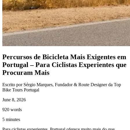
Caminho de Santiago em Bicicleta - Caminho da Costa - "fácil"
8 Dias
|
3/5
Percursos de Bicicleta Mais Exigentes em
Portugal – Para Ciclistas Experientes que
Procuram Mais
Escrito por Sérgio Marques, Fundador & Route Designer da Top
Bike Tours Portugal
June 8, 2026
920
words
5
minutes
Para ciclistas experientes, Portugal oferece muito mais do que