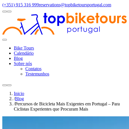
(+351) 915 316 999
reservations@topbiketoursportugal.com
light
dark
Regiões
Santiago Compostela
(4)
Douro Valley
(3)
Porto/North
(3)
Alen
Toggle
Menu
Bike Tours
Calendário
Blog
Sobre nós
Contatos
Testemunhos
light
dark
Inicio
/
Blog
/
Percursos de Bicicleta Mais Exigentes em Portugal – Para
Ciclistas Experientes que Procuram Mais