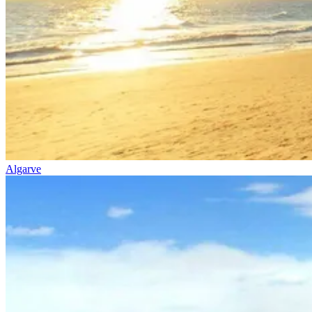
Algarve
Costa da Prata: Porto a Coimbra biketour
7 Dias
|
1/5