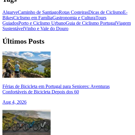
7 Dias
|
5/5
Algarve
Caminho de Santiago
Rotas Costeiras
Dicas de Ciclismo
E-
Bikes
Ciclismo em Família
Gastronomia e Cultura
Tours
Guiados
Porto e Ciclismo Urbano
Guia de Ciclismo Portugal
Viagem
Sustentável
Vinho e Vale do Douro
Últimos Posts
Férias de Bicicleta em Portugal para Seniores: Aventuras
Confortáveis de Bicicleta Depois dos 60
Aug 4, 2026