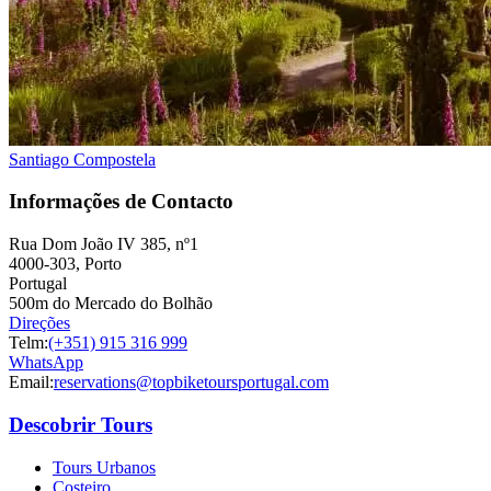
Santiago Compostela
Informações de Contacto
Rua Dom João IV 385, nº1
4000-303, Porto
Portugal
500m do Mercado do Bolhão
Direções
Telm:
(+351) 915 316 999
WhatsApp
Email:
reservations@topbiketoursportugal.com
Descobrir Tours
Tours Urbanos
Costeiro