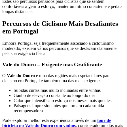
Estes são percursos pensados para ciclistas que se sentem
confortáveis a gerir o esforço, manter um ritmo consistente e pedalar
longas distâncias.
Caminho Francês de Santiago de Compostela
Percursos de Ciclismo Mais Desafiantes
8 Dias
|
4/5
em Portugal
Embora Portugal seja frequentemente associado a cicloturismo
moderado, existem vários percursos que se destacam claramente
pela sua exigência física.
Vale do Douro – Exigente mas Gratificante
O
Vale do Douro
é uma das regiões mais espetaculares para
ciclismo em Portugal e também uma das mais exigentes.
Subidas curtas mas muito inclinadas entre vinhas
Ganho de elevação constante ao longo do dia
Calor que intensifica o esforço nos meses mais quentes
Paisagens impressionantes que tornam cada subida
recompensadora
Pode explorar melhor esta experiência através de um
tour de
bicicleta no Vale do Douro com vinhos
, considerado um dos mais