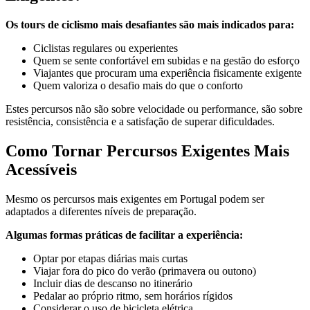
Os tours de ciclismo mais desafiantes são mais indicados para:
Ciclistas regulares ou experientes
Quem se sente confortável em subidas e na gestão do esforço
Viajantes que procuram uma experiência fisicamente exigente
Quem valoriza o desafio mais do que o conforto
Estes percursos não são sobre velocidade ou performance, são sobre
Santiago de Compostela - Caminho Francês de Bicicleta
resistência, consistência e a satisfação de superar dificuldades.
16 Dias
|
4/5
Como Tornar Percursos Exigentes Mais
Acessíveis
Mesmo os percursos mais exigentes em Portugal podem ser
adaptados a diferentes níveis de preparação.
Algumas formas práticas de facilitar a experiência:
Optar por etapas diárias mais curtas
Viajar fora do pico do verão (primavera ou outono)
Incluir dias de descanso no itinerário
Pedalar ao próprio ritmo, sem horários rígidos
Considerar o uso de bicicleta elétrica