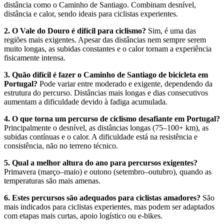
distância como o Caminho de Santiago. Combinam desnível,
distância e calor, sendo ideais para ciclistas experientes.
2. O Vale do Douro é difícil para ciclismo?
Sim, é uma das
regiões mais exigentes. Apesar das distâncias nem sempre serem
muito longas, as subidas constantes e o calor tornam a experiência
fisicamente intensa.
3. Quão difícil é fazer o Caminho de Santiago de bicicleta em
Portugal?
Pode variar entre moderado e exigente, dependendo da
estrutura do percurso. Distâncias mais longas e dias consecutivos
aumentam a dificuldade devido à fadiga acumulada.
4. O que torna um percurso de ciclismo desafiante em Portugal?
Principalmente o desnível, as distâncias longas (75–100+ km), as
subidas contínuas e o calor. A dificuldade está na resistência e
consistência, não no terreno técnico.
Tours Vinícolas pelo Douro de Bicicleta - Top Bike Tours
5. Qual a melhor altura do ano para percursos exigentes?
Primavera (março–maio) e outono (setembro–outubro), quando as
7 Dias
|
4/5
temperaturas são mais amenas.
6. Estes percursos são adequados para ciclistas amadores?
São
mais indicados para ciclistas experientes, mas podem ser adaptados
com etapas mais curtas, apoio logístico ou e-bikes.