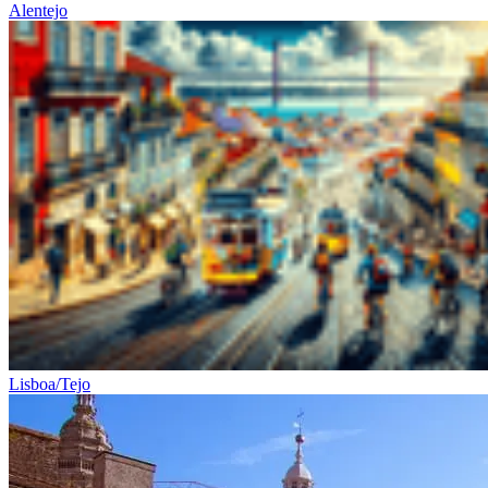
Alentejo
Mais da Região Vinícola do Alentejo e Castelos
Lisboa/Tejo
8 Dias
|
4/5