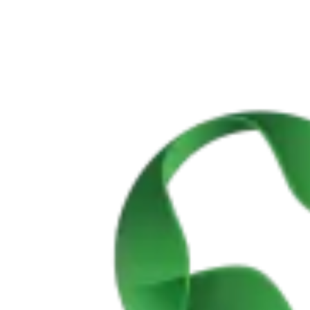
Passeio de bicicleta antigas linhas de Comboio
7 Dias
|
1/5