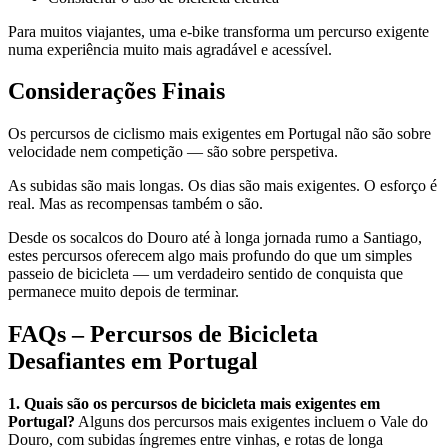
Para muitos viajantes, uma e-bike transforma um percurso exigente
numa experiência muito mais agradável e acessível.
Considerações Finais
Os percursos de ciclismo mais exigentes em Portugal não são sobre
velocidade nem competição — são sobre perspetiva.
As subidas são mais longas. Os dias são mais exigentes. O esforço é
real. Mas as recompensas também o são.
Desde os socalcos do Douro até à longa jornada rumo a Santiago,
estes percursos oferecem algo mais profundo do que um simples
passeio de bicicleta — um verdadeiro sentido de conquista que
Tour Douro Vinhateiro em Bicicleta - Top Bike Tours
permanece muito depois de terminar.
8 Dias
|
4/5
FAQs – Percursos de Bicicleta
Desafiantes em Portugal
1. Quais são os percursos de bicicleta mais exigentes em
Portugal?
Alguns dos percursos mais exigentes incluem o Vale do
Douro, com subidas íngremes entre vinhas, e rotas de longa