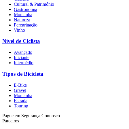
Cultural & Património
Gastronomia
Costa Prata - Rota Atlântica Portuguesa - Top Bike Tours
Montanha
Natureza
8 Dias
|
2/5
Peregrinação
Vinho
Nível de Ciclista
Avançado
Iniciante
Intermédio
Tipos de Bicicleta
E-Bike
Gravel
Montanha
Estrada
Touring
Pague em Segurança Connosco
Parceiros