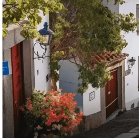
a partir de 1608,00 €
Passeio de bicicleta no Alentejo - rota Vinícola e Património
8 Dias
|
3/5