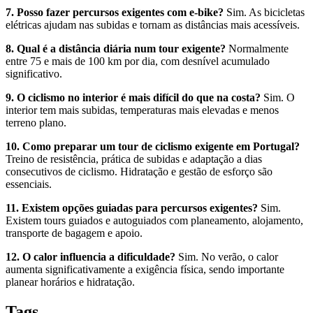
7. Posso fazer percursos exigentes com e-bike?
Sim. As bicicletas
elétricas ajudam nas subidas e tornam as distâncias mais acessíveis.
8. Qual é a distância diária num tour exigente?
Normalmente
entre 75 e mais de 100 km por dia, com desnível acumulado
significativo.
9. O ciclismo no interior é mais difícil do que na costa?
Sim. O
interior tem mais subidas, temperaturas mais elevadas e menos
terreno plano.
10. Como preparar um tour de ciclismo exigente em Portugal?
Treino de resistência, prática de subidas e adaptação a dias
consecutivos de ciclismo. Hidratação e gestão de esforço são
essenciais.
11. Existem opções guiadas para percursos exigentes?
Sim.
Existem tours guiados e autoguiados com planeamento, alojamento,
transporte de bagagem e apoio.
12. O calor influencia a dificuldade?
Sim. No verão, o calor
aumenta significativamente a exigência física, sendo importante
planear horários e hidratação.
Trás-os-Montes e Alto Douro de Bicicleta - Top Bike Tours
Tags