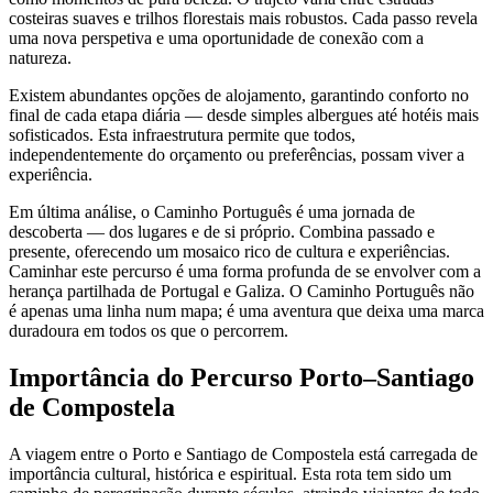
costeiras suaves e trilhos florestais mais robustos. Cada passo revela
uma nova perspetiva e uma oportunidade de conexão com a
natureza.
Existem abundantes opções de alojamento, garantindo conforto no
final de cada etapa diária — desde simples albergues até hotéis mais
sofisticados. Esta infraestrutura permite que todos,
independentemente do orçamento ou preferências, possam viver a
experiência.
Em última análise, o Caminho Português é uma jornada de
descoberta — dos lugares e de si próprio. Combina passado e
presente, oferecendo um mosaico rico de cultura e experiências.
Caminhar este percurso é uma forma profunda de se envolver com a
herança partilhada de Portugal e Galiza. O Caminho Português não
é apenas uma linha num mapa; é uma aventura que deixa uma marca
duradoura em todos os que o percorrem.
Tours Vinícolas pelo Douro de Bicicleta - Top Bike Tours
Importância do Percurso Porto–Santiago
7 Dias
|
4/5
de Compostela
A viagem entre o Porto e Santiago de Compostela está carregada de
importância cultural, histórica e espiritual. Esta rota tem sido um