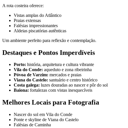
A rota costeira oferece:
Vistas amplas do Atlântico
Praias extensas
Falésias impressionantes
Aldeias piscatórias autênticas
Um ambiente perfeito para reflexão e contemplação.
Destaques e Pontos Imperdíveis
Porto:
história, arquitetura e cultura vibrante
Vila do Conde:
aqueduto e zona ribeirinha
Póvoa de Varzim:
mercados e praias
Viana do Castelo:
santuário e centro histórico
Costa galega:
luzes douradas ao nascer e pôr do sol
Baiona:
fortalezas com vistas inesquecíveis
Mais da Região Vinícola do Alentejo e Castelos
Melhores Locais para Fotografia
8 Dias
|
4/5
Nascer do sol em Vila do Conde
Ponte e skyline de Viana do Castelo
Falésias de Caminha