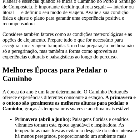
Planear é essencial quando se inicia o Caminho do Porto a Santiago
de Compostela. É importante decidir qual rota seguir — interior ou
litoral — e definir o seu modo de viagem. Avalie a sua condição
física e ajuste o plano para garantir uma experiência positiva e
recompensadora.
Considere também fatores como as condições meteorológicas e as
opções de alojamento. Prepare tudo o que for necessário para
assegurar uma viagem tranquila. Uma boa preparação melhora não
só a peregrinação, mas também a forma como aproveita as
experiências culturais e paisagísticas ao longo do percurso.
Melhores Épocas para Pedalar o
Caminho
A época do ano é um fator determinante. O Caminho Português
oferece experiências diferentes consoante a estação.
A primavera e
o outono são geralmente as melhores alturas para pedalar o
Caminho
, graças às temperaturas suaves e ao clima mais estável.
Primavera (abril a junho):
Paisagens floridas e cenários
vibrantes tornam esta época agradável e inspiradora. As
temperaturas mais frescas evitam o desgaste do calor intenso e
há menos peregrinos, proporcionando um ambiente mais