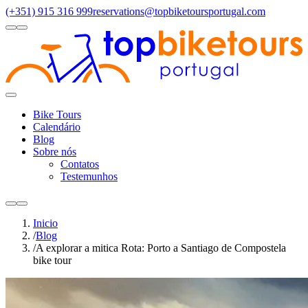
(+351) 915 316 999
reservations@topbiketoursportugal.com
light
dark
Regiões
Santiago Compostela
(4)
Douro Valley
(3)
Porto/North
(3)
Alen
Toggle
Menu
Bike Tours
Calendário
Blog
Sobre nós
Contatos
Testemunhos
light
dark
Inicio
/
Blog
/
A explorar a mitica Rota: Porto a Santiago de Compostela
bike tour