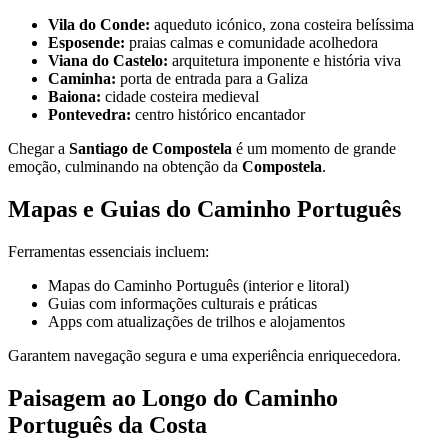
Vila do Conde:
aqueduto icónico, zona costeira belíssima
Esposende:
praias calmas e comunidade acolhedora
Viana do Castelo:
arquitetura imponente e história viva
Caminha:
porta de entrada para a Galiza
Baiona:
cidade costeira medieval
Pontevedra:
centro histórico encantador
a partir de 1608,00 €
Chegar a
Santiago de Compostela
é um momento de grande
emoção, culminando na obtenção da
Compostela
.
Passeio de bicicleta no Alentejo - rota Vinícola e Património
Mapas e Guias do Caminho Português
8 Dias
|
3/5
Ferramentas essenciais incluem:
Mapas do Caminho Português (interior e litoral)
Guias com informações culturais e práticas
Apps com atualizações de trilhos e alojamentos
Garantem navegação segura e uma experiência enriquecedora.
Paisagem ao Longo do Caminho
Português da Costa