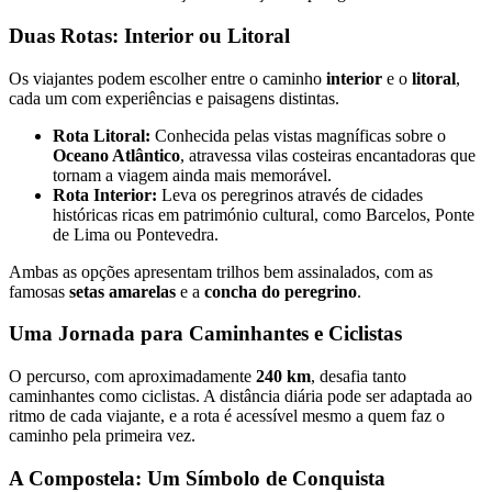
Duas Rotas: Interior ou Litoral
Caminho Francês de Santiago de Compostela
Os viajantes podem escolher entre o caminho
interior
e o
litoral
,
cada um com experiências e paisagens distintas.
8 Dias
|
4/5
Rota Litoral:
Conhecida pelas vistas magníficas sobre o
Oceano Atlântico
, atravessa vilas costeiras encantadoras que
tornam a viagem ainda mais memorável.
Rota Interior:
Leva os peregrinos através de cidades
históricas ricas em património cultural, como Barcelos, Ponte
de Lima ou Pontevedra.
Ambas as opções apresentam trilhos bem assinalados, com as
famosas
setas amarelas
e a
concha do peregrino
.
Uma Jornada para Caminhantes e Ciclistas
O percurso, com aproximadamente
240 km
, desafia tanto
caminhantes como ciclistas. A distância diária pode ser adaptada ao
ritmo de cada viajante, e a rota é acessível mesmo a quem faz o
caminho pela primeira vez.
A Compostela: Um Símbolo de Conquista