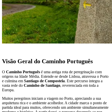
Santiago de Compostela - Caminho Francês de Bicicleta
16 Dias
|
4/5
Visão Geral do Caminho Português
O
Caminho Português
é uma antiga rota de peregrinação com
origens na Idade Média. Estende-se desde Lisboa, atravessa o Porto
e culmina em
Santiago de Compostela
. Este percurso integra a
vasta rede do
Caminho de Santiago
, reverenciada em toda a
Europa.
Muitos peregrinos iniciam a viagem no Porto, apreciando a sua
arquitetura rica e o ambiente acolhedor. A cidade marca o ponto de
partida ideal para muitos, oferecendo um ambiente simultaneamente
moderno e histórico. A partir daqui, o percurso desenrola-se por