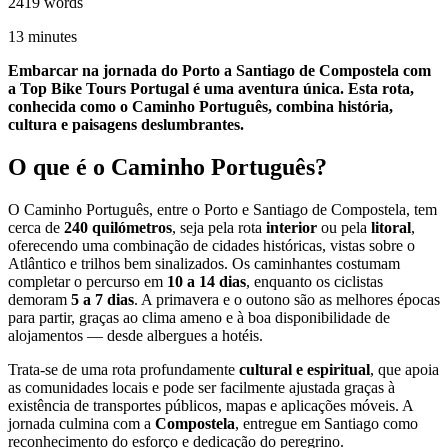
2419
words
13
minutes
Embarcar na jornada do Porto a Santiago de Compostela com
a Top Bike Tours Portugal é uma aventura única. Esta rota,
conhecida como o Caminho Português, combina história,
cultura e paisagens deslumbrantes.
O que é o Caminho Português?
O Caminho Português, entre o Porto e Santiago de Compostela, tem
cerca de
240 quilómetros
, seja pela rota
interior
ou pela
litoral
,
oferecendo uma combinação de cidades históricas, vistas sobre o
Atlântico e trilhos bem sinalizados. Os caminhantes costumam
completar o percurso em
10 a 14 dias
, enquanto os ciclistas
demoram
5 a 7 dias
. A primavera e o outono são as melhores épocas
para partir, graças ao clima ameno e à boa disponibilidade de
alojamentos — desde albergues a hotéis.
Trata‑se de uma rota profundamente
cultural e espiritual
, que apoia
as comunidades locais e pode ser facilmente ajustada graças à
existência de transportes públicos, mapas e aplicações móveis. A
jornada culmina com a
Compostela
, entregue em Santiago como
reconhecimento do esforço e dedicação do peregrino.