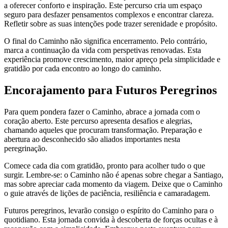
a oferecer conforto e inspiração. Este percurso cria um espaço
seguro para desfazer pensamentos complexos e encontrar clareza.
Refletir sobre as suas intenções pode trazer serenidade e propósito.
O final do Caminho não significa encerramento. Pelo contrário,
marca a continuação da vida com perspetivas renovadas. Esta
experiência promove crescimento, maior apreço pela simplicidade e
gratidão por cada encontro ao longo do caminho.
Algarve e Costa Vicentina de Bicicleta - Top Bike Tours
Encorajamento para Futuros Peregrinos
8 Dias
|
2/5
Todos os Tours
Por Nível de Ciclista
Por Categoria
Por Tipo de Bicicle
Para quem pondera fazer o Caminho, abrace a jornada com o
coração aberto. Este percurso apresenta desafios e alegrias,
chamando aqueles que procuram transformação. Preparação e
abertura ao desconhecido são aliados importantes nesta
peregrinação.
Comece cada dia com gratidão, pronto para acolher tudo o que
surgir. Lembre-se: o Caminho não é apenas sobre chegar a Santiago,
mas sobre apreciar cada momento da viagem. Deixe que o Caminho
o guie através de lições de paciência, resiliência e camaradagem.
Futuros peregrinos, levarão consigo o espírito do Caminho para o
quotidiano. Esta jornada convida à descoberta de forças ocultas e à