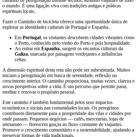
caminho de peregrinação durante séculos, atraindo viajantes de todo
o mundo. É uma ligação viva com tradições antigas e práticas
espirituais locais.
Fazer o Caminho de bicicleta oferece uma oportunidade única de
explorar as identidades culturais de Portugal e Espanha.
Em
Portugal
, os visitantes descobrem cidades vibrantes como
o Porto, conhecido pelo vinho do Porto e pela hospitalidade.
Ao entrar em
Espanha
, surgem os encantos culturais da
Galiza
, marcada por paisagens verdejantes e influências
celtas.
A dimensão espiritual desta rota não pode ser subestimada. Muitos
iniciam a peregrinação em busca de serenidade, reflexão ou
crescimento interior. O caminho proporciona, muitas vezes, clareza e
novas perspetivas sobre a vida. É um percurso que permite parar,
meditar e renovar o propósito pessoal.
Este caminho é também fundamental pelos seus impactos
económicos e sociais nas comunidades locais. Os peregrinos
contribuem diretamente para a prosperidade das vilas e cidades por
onde passam. Pequenos negócios — cafés, mercearias, lojas de
artesanato — florescem graças ao fluxo constante de viajantes.
Trás-os-Montes e Alto Douro de Bicicleta - Top Bike Tours
Promove o crescimento comunitário e a sustentabilidade, ajudando a
preservar formas de vida tradicionais.