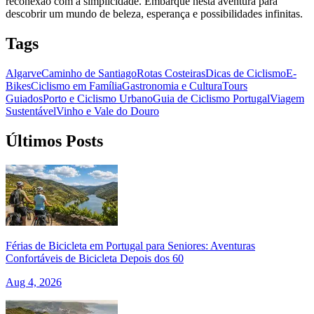
reconexão com a simplicidade. Embarque nesta aventura para
descobrir um mundo de beleza, esperança e possibilidades infinitas.
Tags
Algarve
Caminho de Santiago
Rotas Costeiras
Dicas de Ciclismo
E-
Bikes
Ciclismo em Família
Gastronomia e Cultura
Tours
Guiados
Porto e Ciclismo Urbano
Guia de Ciclismo Portugal
Viagem
Sustentável
Vinho e Vale do Douro
Últimos Posts
Férias de Bicicleta em Portugal para Seniores: Aventuras
Confortáveis de Bicicleta Depois dos 60
Aug 4, 2026