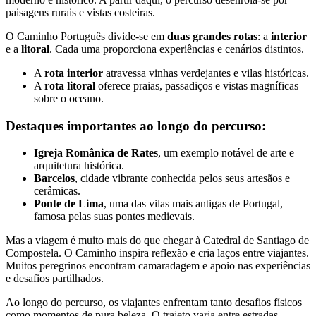
paisagens rurais e vistas costeiras.
O Caminho Português divide-se em
duas grandes rotas
: a
interior
e a
litoral
. Cada uma proporciona experiências e cenários distintos.
A
rota interior
atravessa vinhas verdejantes e vilas históricas.
A
rota litoral
oferece praias, passadiços e vistas magníficas
sobre o oceano.
Destaques importantes ao longo do percurso:
Igreja Românica de Rates
, um exemplo notável de arte e
arquitetura histórica.
Barcelos
, cidade vibrante conhecida pelos seus artesãos e
cerâmicas.
Tour Douro Vinhateiro em Bicicleta - Top Bike Tours
Ponte de Lima
, uma das vilas mais antigas de Portugal,
famosa pelas suas pontes medievais.
8 Dias
|
4/5
Mas a viagem é muito mais do que chegar à Catedral de Santiago de
Compostela. O Caminho inspira reflexão e cria laços entre viajantes.
Muitos peregrinos encontram camaradagem e apoio nas experiências
e desafios partilhados.
Ao longo do percurso, os viajantes enfrentam tanto desafios físicos
como momentos de pura beleza. O trajeto varia entre estradas