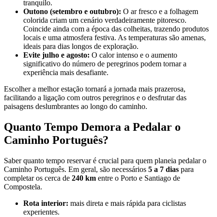
tranquilo.
Outono (setembro e outubro):
O ar fresco e a folhagem
colorida criam um cenário verdadeiramente pitoresco.
Coincide ainda com a época das colheitas, trazendo produtos
locais e uma atmosfera festiva. As temperaturas são amenas,
ideais para dias longos de exploração.
Evite julho e agosto:
O calor intenso e o aumento
significativo do número de peregrinos podem tornar a
experiência mais desafiante.
Escolher a melhor estação tornará a jornada mais prazerosa,
facilitando a ligação com outros peregrinos e o desfrutar das
paisagens deslumbrantes ao longo do caminho.
Quanto Tempo Demora a Pedalar o
Costa da Prata: Porto a Coimbra biketour
Caminho Português?
7 Dias
|
1/5
Saber quanto tempo reservar é crucial para quem planeia pedalar o
Caminho Português. Em geral, são necessários
5 a 7 dias
para
completar os cerca de
240 km
entre o Porto e Santiago de
Compostela.
Rota interior:
mais direta e mais rápida para ciclistas
experientes.