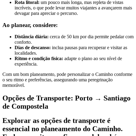
Rota litoral:
um pouco mais longa, mas repleta de vistas
incríveis, o que pode levar muitos viajantes a avançarem mais
devagar para apreciar o percurso.
Ao planear, considere:
Distância diária:
cerca de 50 km por dia permite pedalar com
conforto.
Dias de descanso:
inclua pausas para recuperar e visitar as
localidades.
Ritmo e condição física:
adapte o plano ao seu nível de
experiência.
Com um bom planeamento, pode personalizar o Caminho conforme
o seu ritmo e preferências, assegurando uma peregrinação
memorável.
Opções de Transporte: Porto → Santiago
de Compostela
Tour pelo Minho de Bicicleta - Top Bike Tours
Explorar as opções de transporte é
7 Dias
|
2/5
essencial no planeamento do Caminho.