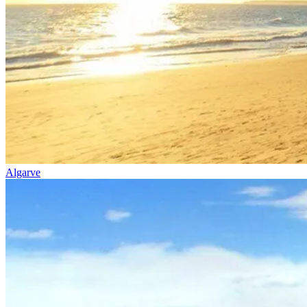
Santiago de Compostela de Bicicleta - Top Bike Tours
8 Dias
|
4/5
Algarve