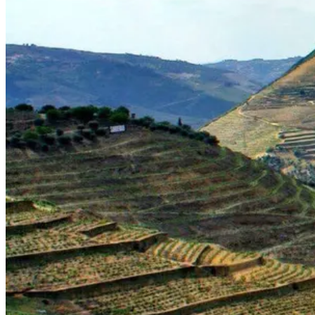
Santiago de Compostela - Caminho Francês de Bicicleta
16 Dias
|
4/5