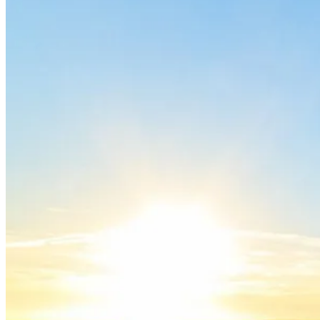
Caminho Francês de Santiago de Compostela
8 Dias
|
4/5