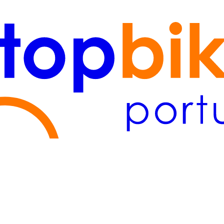
tejo
(2)
Lisboa/Tejo
(2)
Algarve
(1)