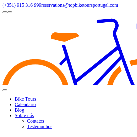
(+351) 915 316 999
reservations@topbiketoursportugal.com
light
dark
Regiões
Santiago Compostela
(4)
Douro Valley
(3)
Porto/North
(3)
Alen
Toggle
Menu
Bike Tours
Calendário
Blog
Sobre nós
Contatos
Testemunhos