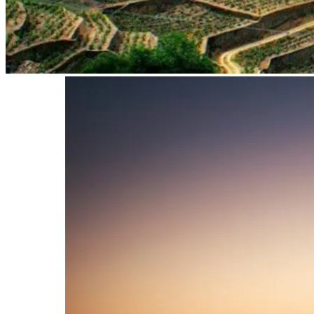
Tour Douro Vinhateiro em Bicicleta - Top Bike Tours
8 Dias
|
4/5