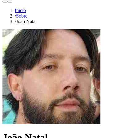
light
dark
Inicio
/
Sobre
/
João Natal
João Natal