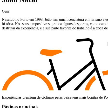
Guia
Nascido no Porto em 1993, João tem uma licenciatura em turismo e es
história. Nos seus tempos livres, pratica alguns desportos, como cami
desfrutar da experiência, e a sua parte favorita do trabalho é a troca de
Caminho de Santiago em Bicicleta - Caminho da Costa - "fácil"
8 Dias
|
3/5
Experiências premium de ciclismo pelas paisagens mais bonitas de Po
Páginas principais